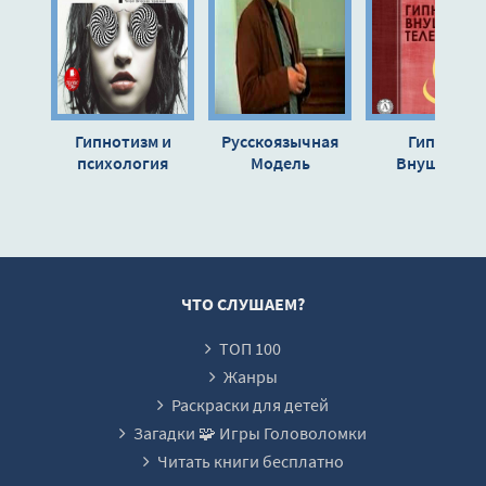
13
14
15
16
Гипнотизм и
Русскоязычная
Гипноз.
17
психология
Модель
Внушение.
общения - Пётр
Эриксоновского
Телепатия -
18
Зорин
Гипноза - Сергей
Владимир
19
Горин
Бехтерев
20
21
ЧТО СЛУШАЕМ?
22
ТОП 100
23
Жанры
Раскраски для детей
Загадки 🧩 Игры Головоломки
Читать книги бесплатно