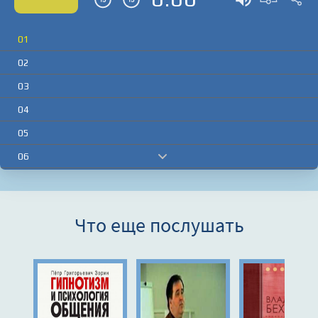
01
02
03
04
05
06
07
08
Что еще послушать
09
10
11
12