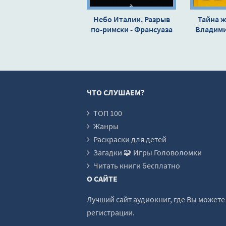
18-Gl14-01
Небо Италии. Разрыв
Тайна ж
по-римски - Франсуаза
19-Gl14-02
Владим
Саган
20-Gl15
21-Gl16-01
22-Gl16-02
ЧТО СЛУШАЕМ?
23-Gl16-03
24-Gl17-01
ТОП 100
Жанры
25-Gl17-02
Раскраски для детей
26-Gl18
Загадки 🧩 Игры Головоломки
27-Gl19-01
Читать книги бесплатно
О САЙТЕ
28-Gl19-02
29-Gl19-03
Лучший сайт аудиокниг, где Вы может
регистрации.
30-Gl20-01