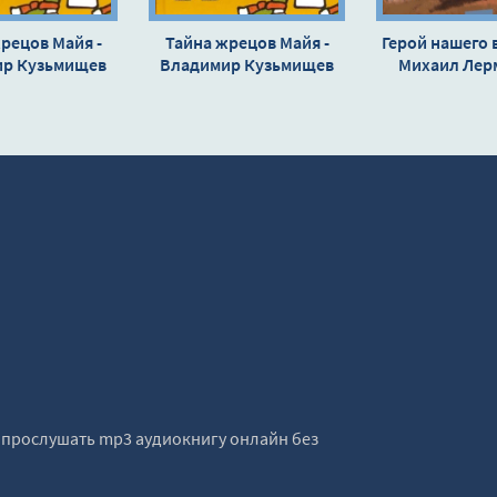
рецов Майя -
Тайна жрецов Майя -
Герой нашего 
ир Кузьмищев
Владимир Кузьмищев
Михаил Лер
е прослушать mp3 аудиокнигу онлайн без