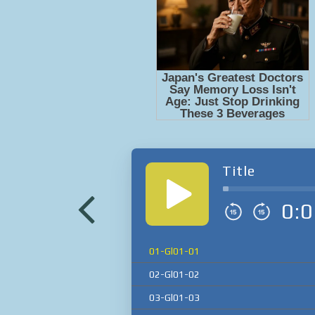
Title
0:0
01-Gl01-01
02-Gl01-02
03-Gl01-03