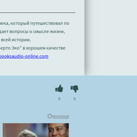
века, который путешествовал по
дает вопросы о смысле жизни,
всей истории.
берто Эко" в хорошем качестве
booksaudio-online.com
0
0