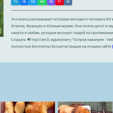
TG
FB
TW
WA
VB
PT
VK
Эта книга рассказывает историю молодого человека XVI 
Италии, Франции и Южным морям. Она полна цитат и за
смерти и любви, которые волнуют людей на протяжении 
Слушать 🔊 mp3 (мп3) аудиокнигу "Остров накануне - Ум
полностью бесплатно без регистрации на лучшем сайте