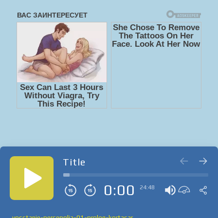
Title
0:00
24:48
vosstanie-persepolja-01-prolog-kortasar