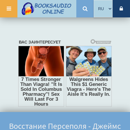
Восстание Персеполя - Джеймс