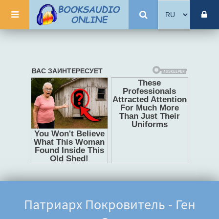
Патриарх Покровитель - Ген