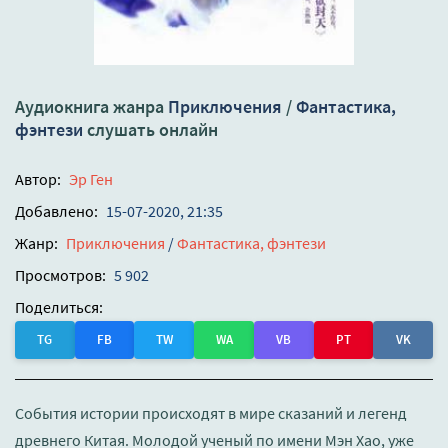
Аудиокнига жанра
Приключения
/
Фантастика,
фэнтези
слушать онлайн
Автор:
Эр Ген
Добавлено:
15-07-2020, 21:35
Жанр:
Приключения
/
Фантастика, фэнтези
Просмотров:
5 902
Поделиться:
TG
FB
TW
WA
VB
PT
VK
События истории происходят в мире сказаний и легенд
древнего Китая. Молодой ученый по имени Мэн Хао, уже