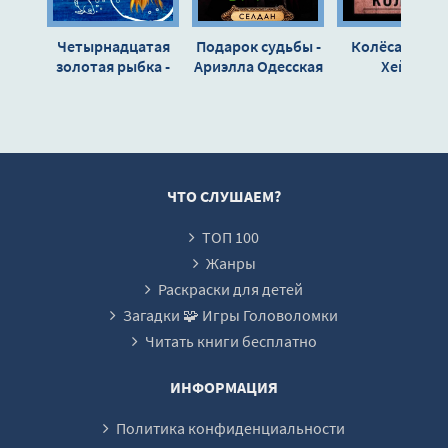
глава (16)
Четырнадцатая
Подарок судьбы -
Колёса - Арту
глава (17)
золотая рыбка -
Ариэлла Одесская
Хейли
Дженифер Холм
глава (18)
глава (19)
глава (20)
глава (21)
ЧТО СЛУШАЕМ?
глава (22)
ТОП 100
глава (23)
Жанры
глава (24)
Раскраски для детей
Загадки 🧩 Игры Головоломки
глава (25)
Читать книги бесплатно
глава (26)
глава (27)
ИНФОРМАЦИЯ
глава (28)
Политика конфиденциальности
глава (29)