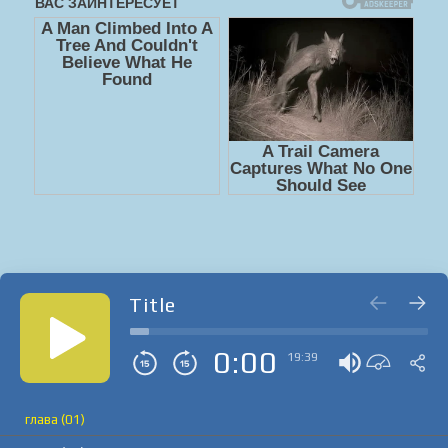
Title
0:00
19:39
глава (01)