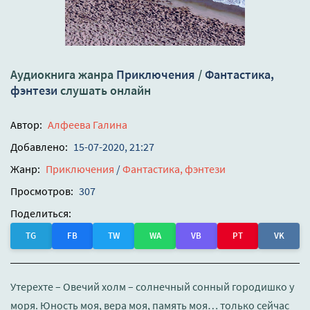
Аудиокнига жанра
Приключения
/
Фантастика,
фэнтези
слушать онлайн
Автор:
Алфеева Галина
Добавлено:
15-07-2020, 21:27
Жанр:
Приключения
/
Фантастика, фэнтези
Просмотров:
307
Поделиться:
TG
FB
TW
WA
VB
PT
VK
Утерехте – Овечий холм – солнечный сонный городишко у
моря. Юность моя, вера моя, память моя… только сейчас