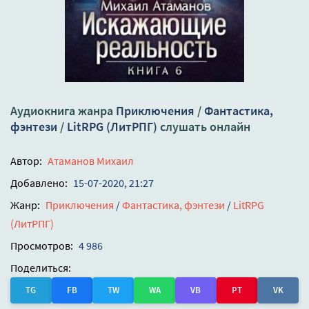
Аудиокнига жанра
Приключения
/
Фантастика,
фэнтези
/
LitRPG (ЛитРПГ)
слушать онлайн
Автор:
Атаманов Михаил
Добавлено:
15-07-2020, 21:27
Жанр:
Приключения
/
Фантастика, фэнтези
/
LitRPG
(ЛитРПГ)
Просмотров:
4 986
Поделиться:
TG
FB
TW
WA
VB
PT
VK