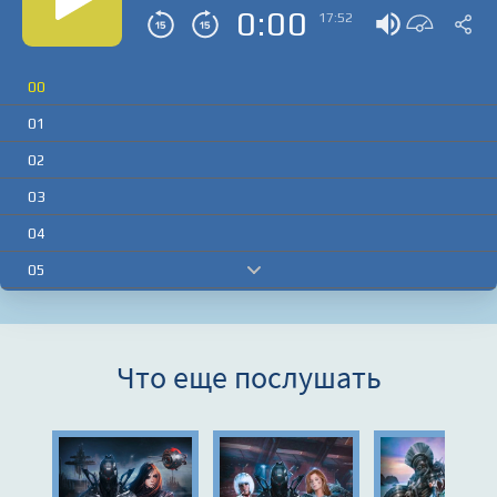
0:00
17:52
00
01
02
03
04
05
06
07
Что еще послушать
08
09
10
11