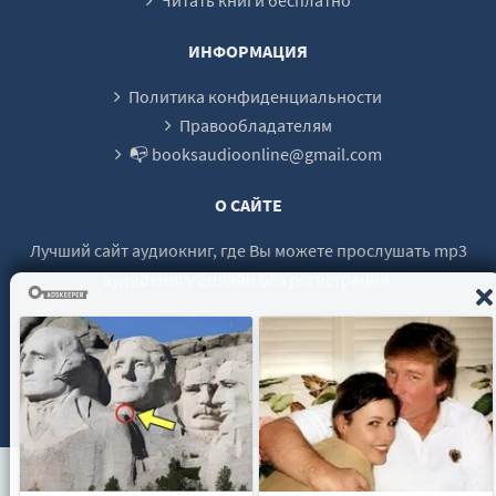
25
26
ИНФОРМАЦИЯ
27
Политика конфиденциальности
28
Правообладателям
📭 booksaudioonline@gmail.com
29
30
О САЙТЕ
31
Лучший сайт аудиокниг, где Вы можете прослушать mp3
32
аудиокнигу онлайн без регистрации.
33
34
35
© 2021 - 2026 booksaudio-online.com Все права защищены.
36