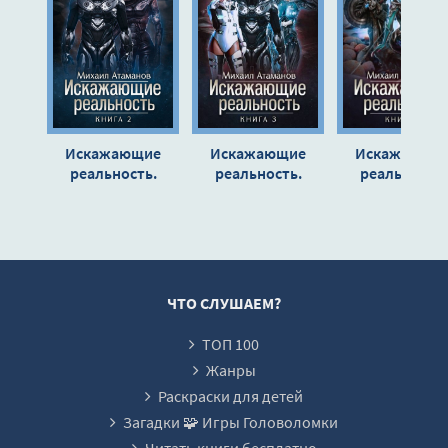
12
13
14
15
Искажающие
Искажающие
Искажающи
16
реальность.
реальность.
реальность.
Книга 2 - Михаил
Книга 3 - Михаил
Книга 4 - Миха
17
Атаманов
Атаманов
Атаманов
18
19
20
ЧТО СЛУШАЕМ?
21
ТОП 100
22
Жанры
23
Раскраски для детей
Загадки 🧩 Игры Головоломки
24
Читать книги бесплатно