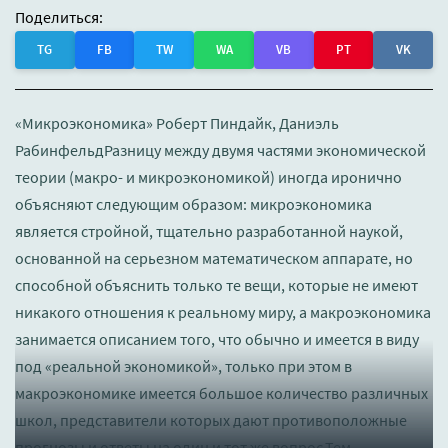
Поделиться:
TG
FB
TW
WA
VB
PT
VK
«Микроэкономика» Роберт Пиндайк, Даниэль
РабинфельдРазницу между двумя частями экономической
теории (макро- и микроэкономикой) иногда иронично
объясняют следующим образом: микроэкономика
является стройной, тщательно разработанной наукой,
основанной на серьезном математическом аппарате, но
способной объяснить только те вещи, которые не имеют
никакого отношения к реальному миру, а макроэкономика
занимается описанием того, что обычно и имеется в виду
под «реальной экономикой», только при этом в
макроэкономике имеется большое количество различных
школ, представители которых дают противоположные
прогнозы и ответы на один и тот же вопрос.Тем