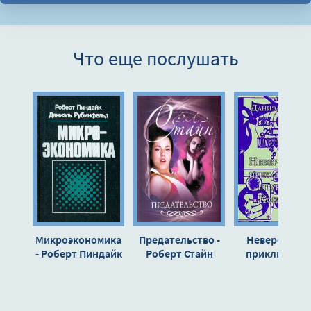
0007
0008
Что еще послушать
0009
0010
0011
0012
0013
0014
0015
0016
Микроэкономика
Предательство -
Невероятны
0017
- Роберт Пиндайк
Роберт Стайн
приключени
штурмана
0018
Кошкина -
0019
Даниэль Клуг