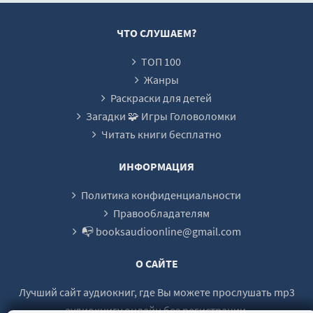
0020
0021
ЧТО СЛУШАЕМ?
0022
ТОП 100
0023
Жанры
0024
Раскраски для детей
Загадки 🧩 Игры Головоломки
0025
Читать книги бесплатно
0026
0027
ИНФОРМАЦИЯ
0028
Политика конфиденциальности
0029
Правообладателям
📭 booksaudioonline@gmail.com
0030
0031
О САЙТЕ
0032
Лучший сайт аудиокниг, где Вы можете прослушать mp3
0033
аудиокнигу онлайн без регистрации.