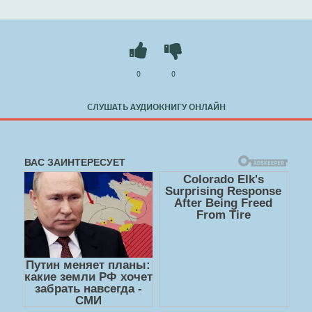
знать об Италии и итальянцах!
Слушать 🔊 mp3 (мп3) аудиокнигу "Италия.
Неподкованный сапог - Ольга Сладкова" в хорошем
качестве полностью бесплатно без регистрации на
0
0
лучшем сайте
booksaudio-online.com
СЛУШАТЬ АУДИОКНИГУ ОНЛАЙН