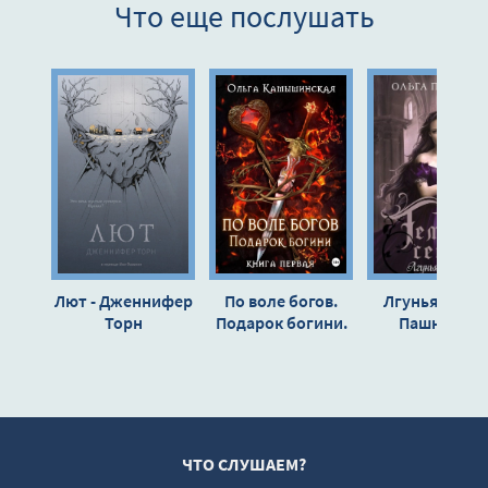
Что еще послушать
Лют - Дженнифер
По воле богов.
Лгунья - Ольг
Торн
Подарок богини.
Пашнина »
Книга 1 - Ольга
Камышинская
ЧТО СЛУШАЕМ?