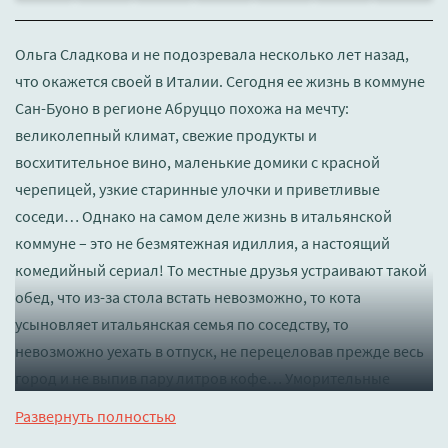
Ольга Сладкова и не подозревала несколько лет назад,
что окажется своей в Италии. Сегодня ее жизнь в коммуне
Сан-Буоно в регионе Абруццо похожа на мечту:
великолепный климат, свежие продукты и
восхитительное вино, маленькие домики с красной
черепицей, узкие старинные улочки и приветливые
соседи… Однако на самом деле жизнь в итальянской
коммуне – это не безмятежная идиллия, а настоящий
комедийный сериал! То местные друзья устраивают такой
обед, что из-за стола встать невозможно, то кота
усыновляет итальянская семья по соседству, то
невозможно уехать в отпуск, не перецеловав прежде весь
город и не выпив пару литров кофе… Уморительные
приключения Ольги и ее друзей повергнут вас в
Развернуть полностью
настоящий культурный шок – и расскажут все, что нужно