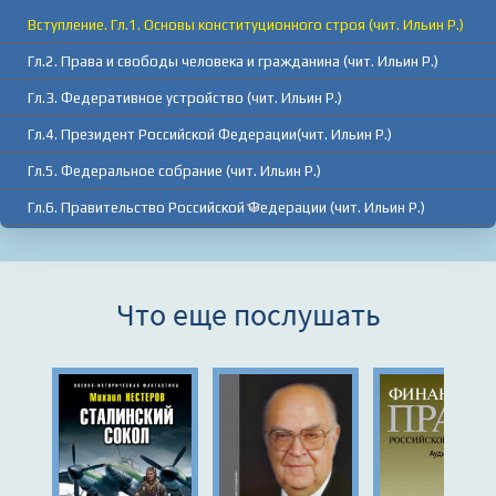
Вступление. Гл.1. Основы конституционного строя (чит. Ильин Р.)
Гл.2. Права и свободы человека и гражданина (чит. Ильин Р.)
Гл.3. Федеративное устройство (чит. Ильин Р.)
Гл.4. Президент Российской Федерации(чит. Ильин Р.)
Гл.5. Федеральное собрание (чит. Ильин Р.)
Гл.6. Правительство Российской Федерации (чит. Ильин Р.)
Гл.7.Судебная власть и прокуратура (чит. Ильин Р.)
Гл.8. Местное самоуправление (чит. Ильин Р.)
Что еще послушать
Гл.9. Конституционные поправки и пересмотр конституции (чит. Ильин