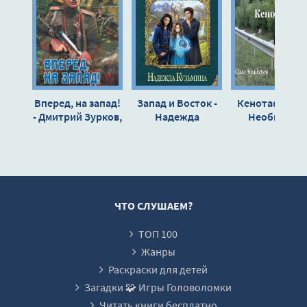
Вперед, на запад!
Запад и Восток -
Кенотафия, и
- Дмитрий Зурков,
Надежда
Необычное
Игорь Черепнев
Кузьмина
путешествие 
России - Евген
Сафронов
ЧТО СЛУШАЕМ?
ТОП 100
Жанры
Раскраски для детей
Загадки 🧩 Игры Головоломки
Читать книги бесплатно