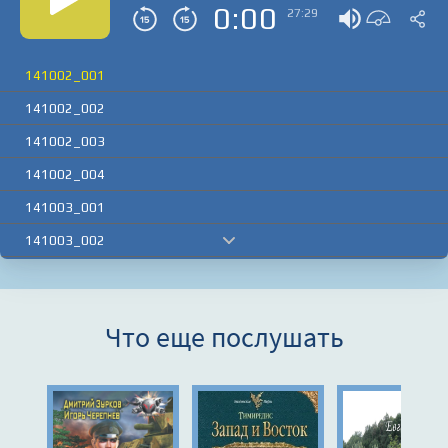
0:00
27:29
141002_001
141002_002
141002_003
141002_004
141003_001
141003_002
141003_003
Что еще послушать