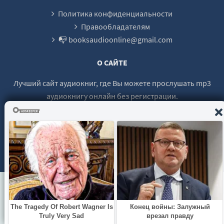
09_02_Город романтики
Политика конфиденциальности
10_Заключение. Город, который мы видим: меняющийся Париж на ка
Правообладателям
📭 booksaudioonline@gmail.com
О САЙТЕ
Лучший сайт аудиокниг, где Вы можете прослушать mp3
аудиокнигу онлайн без регистрации.
© 2021 - 2026 booksaudio-online.com Все права защищены.