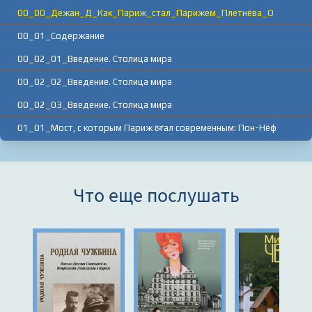
00_00_Дежан_Д_Как_Париж_стал_Парижем_Плетнёва_О
00_01_Содержание
00_02_01_Введение. Столица мира
00_02_02_Введение. Столица мира
00_02_03_Введение. Столица мира
01_01_Мост, с которым Париж стал современным: Пон-Нёф
01_02_Мост, с которым Париж стал современным: Пон-Нёф
01_03_Мост, с которым Париж стал современным: Пон-Нёф
Что еще послушать
02_01_«Сияние Города Света»: площадь Вогезов
02_02_«Сияние Города Света»: площадь Вогезов
03_«Сказочный остров»: остров Сен-Луи
04_01_Город революции: Фронда
04_02_Город революции: Фронда
05_01_Открытый город: бульвары, парки и улицы Парижа