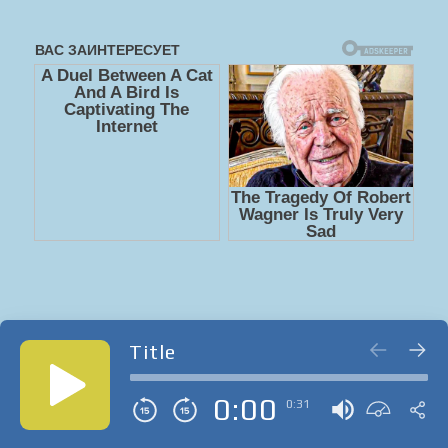
Title
0:00
0:31