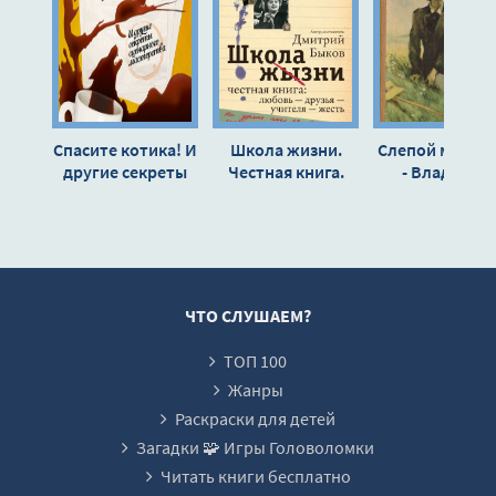
013
014
015
016
Спасите котика! И
Школа жизни.
Слепой музык
017
другие секреты
Честная книга.
- Владимир
сценарного
Любовь - друзья -
Короленко
018
мастерства -
учителя - жесть -
019
Блейк Снайдер
Дмитрий Быков
020
021
ЧТО СЛУШАЕМ?
022
ТОП 100
023
Жанры
024
Раскраски для детей
Загадки 🧩 Игры Головоломки
025
Читать книги бесплатно
026