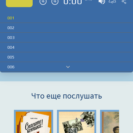
0:00
001
002
003
004
005
006
007
008
Что еще послушать
009
010
011
012