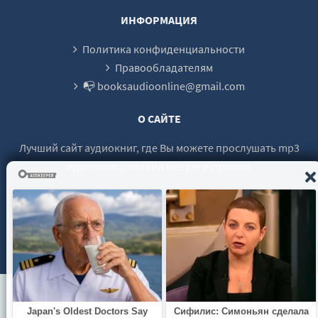
027
ИНФОРМАЦИЯ
028
Политика конфиденциальности
029
Правообладателям
📭 booksaudioonline@gmail.com
030
031
О САЙТЕ
032
Лучший сайт аудиокниг, где Вы можете прослушать mp3
033
аудиокнигу онлайн без регистрации.
034
035
036
© 2021 - 2026 booksaudio-online.com Все права защищены.
037
038