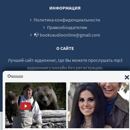
1. Ароматы и запахи в культуре_027
ИНФОРМАЦИЯ
1. Ароматы и запахи в культуре_028
Политика конфиденциальности
1. Ароматы и запахи в культуре_029
Правообладателям
📭 booksaudioonline@gmail.com
1. Ароматы и запахи в культуре_030
1. Ароматы и запахи в культуре_031
О САЙТЕ
1. Ароматы и запахи в культуре_032
Лучший сайт аудиокниг, где Вы можете прослушать mp3
1. Ароматы и запахи в культуре_033
аудиокнигу онлайн без регистрации.
1. Ароматы и запахи в культуре_034
1. Ароматы и запахи в культуре_035
1. Ароматы и запахи в культуре_036
© 2021 - 2026 booksaudio-online.com Все права защищены.
1. Ароматы и запахи в культуре_037
1. Ароматы и запахи в культуре_038
1. Ароматы и запахи в культуре_039