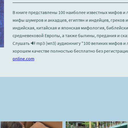
В книге представлены 100 наиболее известных мифов и 
мифы шумеров и аккадцев, египтян и индейцев, греков 
индийская, китайская и японская мифология, библейски
средневековой Европы, а также былины, предания и ска
Слушать 🔊 mp3 (мп3) аудиокнигу "100 великих мифов и л
хорошем качестве полностью бесплатно без регистраци
online.com