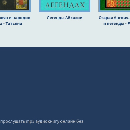
ов и легенд
ов и легенд
вян и народов
Легенды Абхазии
Старая Англия.
ов и легенд
а - Татьяна
и легенды - 
равьева
Кипли
ов и легенд
ов и легенд
ов и легенд
ов и легенд
ов и легенд
ов и легенд
ов и легенд
ов и легенд
ов и легенд
ов и легенд
е прослушать mp3 аудиокнигу онлайн без
ов и легенд