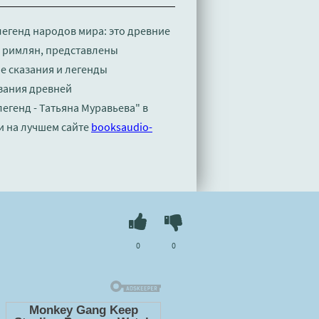
легенд народов мира: это древние
и римлян, представлены
е сказания и легенды
зания древней
егенд - Татьяна Муравьева" в
и на лучшем сайте
booksaudio-
0
0