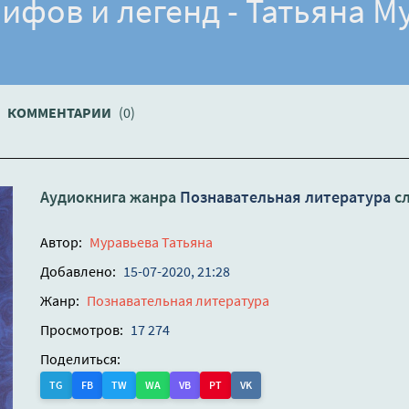
мифов и легенд - Татьяна М
КОММЕНТАРИИ
(0)
Аудиокнига жанра
Познавательная литература
сл
Автор:
Муравьева Татьяна
Добавлено:
15-07-2020, 21:28
Жанр:
Познавательная литература
Просмотров:
17 274
Поделиться:
TG
FB
TW
WA
VB
PT
VK