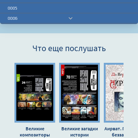
0005
0006
0007
0008
Что еще послушать
0009
0010
0011
0012
0013
0014
0015
0016
Великие
Великие загадки
Аирват. Повест
0017
композиторы
истории
беззаветно