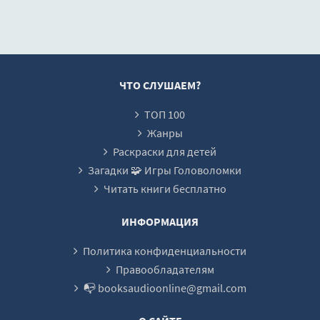
преданной лю
0018
- Дэ Нирваки
0019
0020
0021
ЧТО СЛУШАЕМ?
0022
ТОП 100
0023
Жанры
0024
Раскраски для детей
Загадки 🧩 Игры Головоломки
0025
Читать книги бесплатно
0026
0027
ИНФОРМАЦИЯ
0028
Политика конфиденциальности
0029
Правообладателям
📭 booksaudioonline@gmail.com
0030
0031