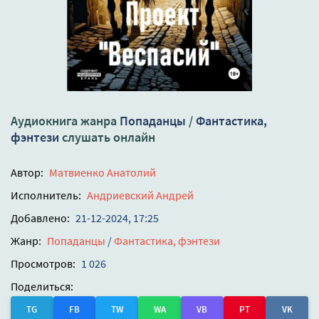
Аудиокнига жанра
Попаданцы
/
Фантастика,
фэнтези
слушать онлайн
Автор:
Матвиенко Анатолий
Исполнитель:
Андриевский Андрей
Добавлено:
21-12-2024, 17:25
Жанр:
Попаданцы
/
Фантастика, фэнтези
Просмотров:
1 026
Поделиться:
TG
FB
TW
WA
VB
PT
VK