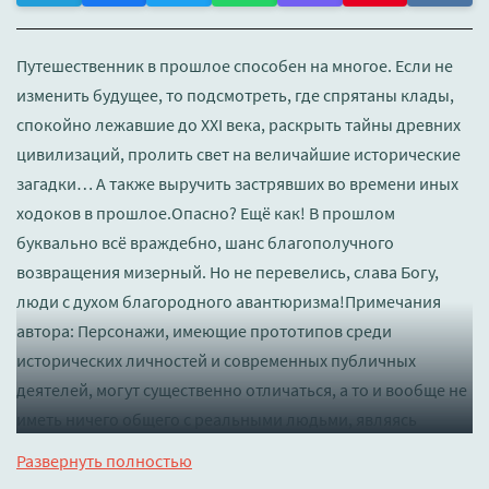
Путешественник в прошлое способен на многое. Если не
изменить будущее, то подсмотреть, где спрятаны клады,
спокойно лежавшие до XXI века, раскрыть тайны древних
цивилизаций, пролить свет на величайшие исторические
загадки… А также выручить застрявших во времени иных
ходоков в прошлое.Опасно? Ещё как! В прошлом
буквально всё враждебно, шанс благополучного
возвращения мизерный. Но не перевелись, слава Богу,
люди с духом благородного авантюризма!Примечания
автора: Персонажи, имеющие прототипов среди
исторических личностей и современных публичных
деятелей, могут существенно отличаться, а то и вообще не
иметь ничего общего с реальными людьми, являясь
плодом авторского вымысла.
Развернуть полностью
Слушать 🔊 mp3 (мп3) аудиокнигу "Проект «Веспасий -