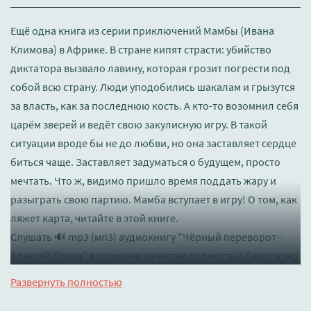
Ещё одна книга из серии приключений Мамбы (Ивана
Климова) в Африке. В стране кипят страсти: убийство
диктатора вызвало лавину, которая грозит погрести под
собой всю страну. Люди уподобились шакалам и грызутся
за власть, как за последнюю кость. А кто-то возомнил себя
царём зверей и ведёт свою закулисную игру. В такой
ситуации вроде бы не до любви, но она заставляет сердце
биться чаще. Заставляет задуматься о будущем, просто
мечтать. Что ж, видимо пришло время поддать жару и
разыграть свою партию. Мамба вступает в игру! О том, как
ляжет карта, читайте в этой книге.
Слушать 🔊 mp3 (мп3) аудиокнигу "Чёрный переворот -
Алексей Птица" в хорошем качестве полностью бесплатно
без регистрации на лучшем сайте
booksaudio-online.com
Развернуть полностью