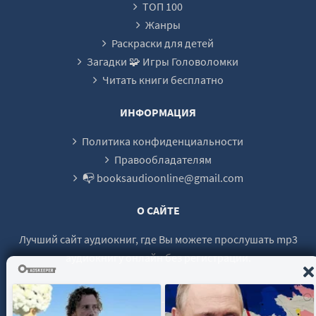
ТОП 100
Глава 23. Духи Африки
Жанры
Глава 24. Назад в СССР
Раскраски для детей
Загадки 🧩 Игры Головоломки
Глава 25. Фиаско
Читать книги бесплатно
Глава 26. Поиски
ИНФОРМАЦИЯ
Политика конфиденциальности
Правообладателям
📭 booksaudioonline@gmail.com
О САЙТЕ
Лучший сайт аудиокниг, где Вы можете прослушать mp3
аудиокнигу онлайн без регистрации.