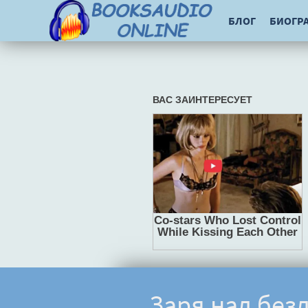
БЛОГ
БИОГР
Заря над без