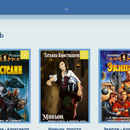
ь
н - Александр
Миньон, просто
Экипаж - Ал