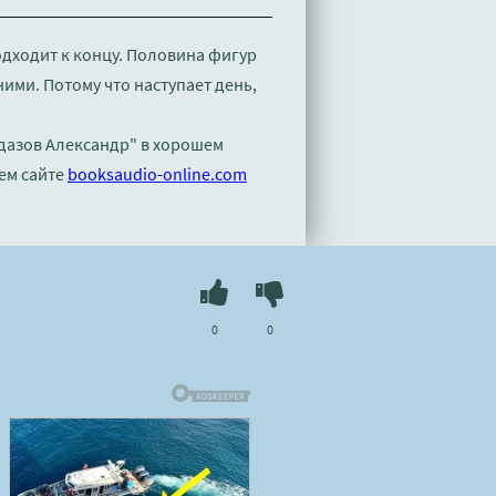
одходит к концу. Половина фигур
ними. Потому что наступает день,
удазов Александр" в хорошем
ем сайте
booksaudio-online.com
0
0