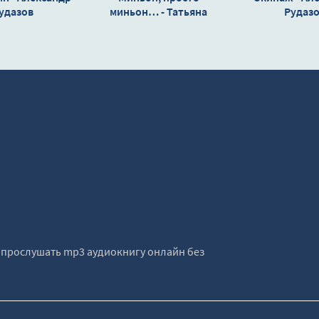
удазов
миньон… - Татьяна
Рудаз
Коростышевская
е прослушать mp3 аудиокнигу онлайн без