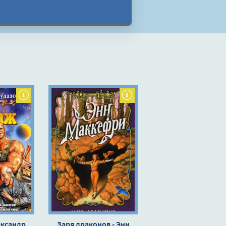
ександр
Заря драконов - Энн