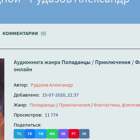
КОММЕНТАРИИ
(0)
Аудиокнига жанра
Попаданцы
/
Приключения
/
Ф
онлайн
Автор:
Рудазов Александр
Добавлено:
15-07-2020, 21:37
Жанр:
Попаданцы
/
Приключения
/
Фантастика, фэнтез
Просмотров:
11 774
Поделиться:
TG
FB
TW
WA
VB
PT
VK