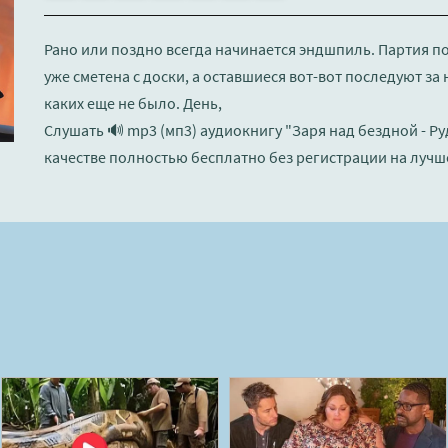
Рано или поздно всегда начинается эндшпиль. Партия п
уже сметена с доски, а оставшиеся вот-вот последуют за 
каких еще не было. День,
Слушать 🔊 mp3 (мп3) аудиокнигу "Заря над бездной - Р
качестве полностью бесплатно без регистрации на лучш