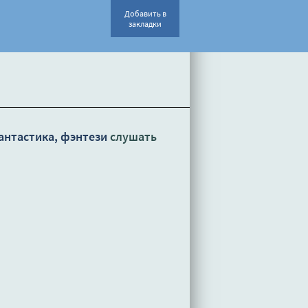
Добавить в
закладки
антастика, фэнтези
слушать
и