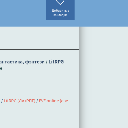
Добавить в
закладки
антастика, фэнтези
/
LitRPG
н
и
/
LitRPG (ЛитРПГ)
/
EVE online (еве