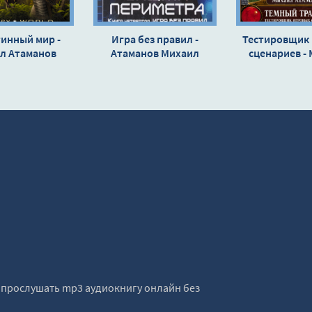
инный мир -
Игра без правил -
Тестировщик
л Атаманов
Атаманов Михаил
сценариев -
Атаман
е прослушать mp3 аудиокнигу онлайн без