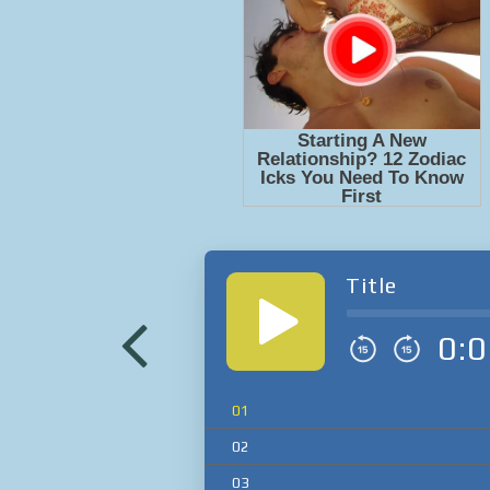
Title
0:0
01
02
03