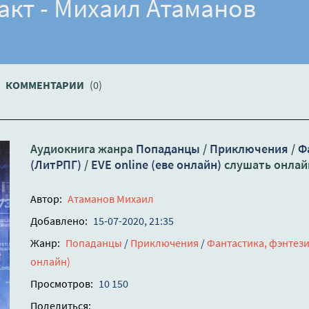
акт - Михаил Атаманов
КОММЕНТАРИИ
(0)
Аудиокнига жанра
Попаданцы
/
Приключения
/
Ф
(ЛитРПГ)
/
EVE online (еве онлайн)
слушать онлай
Автор:
Атаманов Михаил
Добавлено:
15-07-2020, 21:35
Жанр:
Попаданцы
/
Приключения
/
Фантастика, фэнтез
онлайн)
Просмотров:
10 150
Поделиться: