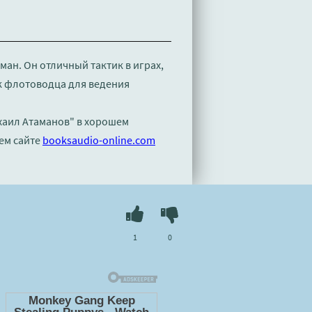
ман. Он отличный тактик в играх,
к флотоводца для ведения
ихаил Атаманов" в хорошем
ем сайте
booksaudio-online.com
1
0