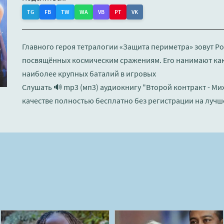
TG
FB
TW
WA
VB
PT
VK
Главного героя тетралогии «Защита периметра» зовут Ро
посвящённых космическим сражениям. Его нанимают ка
наиболее крупных баталий в игровых
Слушать 🔊 mp3 (мп3) аудиокнигу "Второй контракт - М
качестве полностью бесплатно без регистрации на лучш