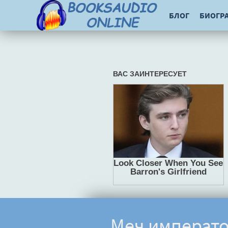
БЛОГ
БИОГР
Меч императо