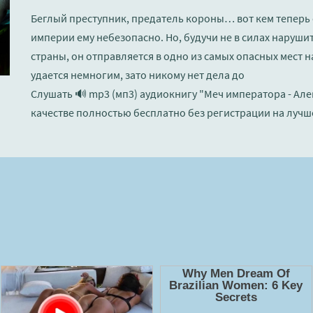
Беглый преступник, предатель короны… вот кем теперь 
империи ему небезопасно. Но, будучи не в силах нарушит
страны, он отправляется в одно из самых опасных мест н
удается немногим, зато никому нет дела до
Слушать 🔊 mp3 (мп3) аудиокнигу "Меч императора - Ал
качестве полностью бесплатно без регистрации на лучш