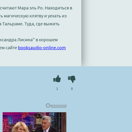
считают Мара эль Ро. Находиться в
ь магическую клятву и уехать из
а Тальраме. Туда, где выжить
ександра Лисина" в хорошем
ем сайте
booksaudio-online.com
1
0