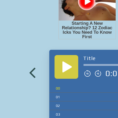
Title
0:0
00
01
02
03