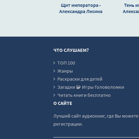
17
Щит императора -
Тень и
Александра Лисина
18
Алекса
19
20
21
ЧТО СЛУШАЕМ?
22
23
ТОП 100
Жанры
24
Раскраски для детей
25
Загадки 🧩 Игры Головоломки
26
Читать книги бесплатно
О САЙТЕ
27
28
Лучший сайт аудиокниг, где Вы может
регистрации.
29