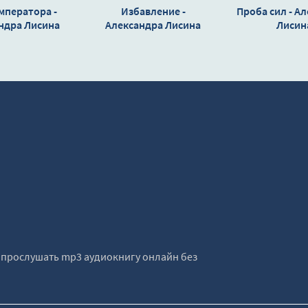
мператора -
Избавление -
Проба сил - А
ндра Лисина
Александра Лисина
Лисин
е прослушать mp3 аудиокнигу онлайн без