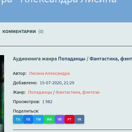
КОММЕНТАРИИ
(0)
Аудиокнига жанра
Попаданцы
/
Фантастика, фэн
Автор:
Лисина Александра
Добавлено:
15-07-2020, 21:29
Жанр:
Попаданцы
/
Фантастика, фэнтези
Просмотров:
1 982
Поделиться:
TG
FB
TW
WA
VB
PT
VK