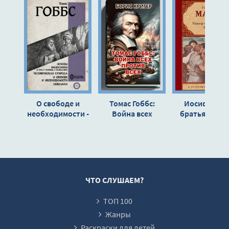
О свободе и
Томас Гоббс:
Иосиф и его
необходимости -
Война всех
братья - Тома
Гоббс Томас
против всех -
Манн
Автор неизвестен
ЧТО СЛУШАЕМ?
ТОП 100
Жанры
Раскраски для детей