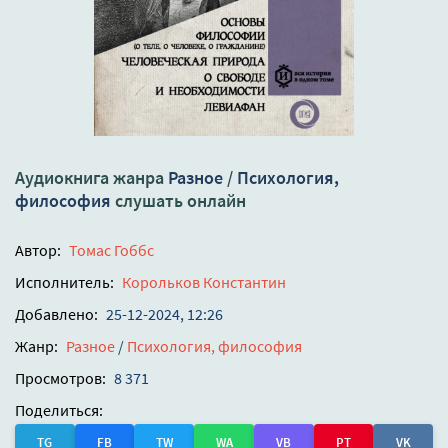
Аудиокнига жанра
Разное
/
Психология,
философия
слушать онлайн
Автор:
Томас Гоббс
Исполнитель:
Корольков Константин
Добавлено:
25-12-2024, 12:26
Жанр:
Разное
/
Психология, философия
Просмотров:
8 371
Поделиться:
TG
FB
TW
WA
VB
PT
VK