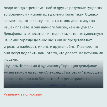
Люди всегда стремились найти другие разумные существа
во Вселенной и искали их в далеких галактиках. Однако
возможно, что такие существа на самом деле живут на
нашей планете, и они намного ближе, чем мы думали.
Дельфины - это носители интеллекта, которые существуют
на Земле гораздо дольше нас. Они не представляют
угрозы, а наоборот, мирны и дружелюбны. Главное, что
они могут подарить нам - это то, что делает нас истинными
людьми.
Слушать 🔊 mp3 (мп3) аудиокнигу "Принцип дельфина:
жизнь верхом на волне - Александр Гратовски" в хорошем
качестве полностью бесплатно без регистрации на
лучшем сайте
booksaudio-online.com
Развернуть полностью