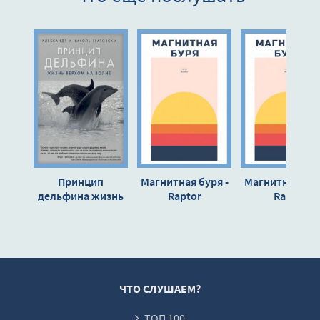
Принцип
Магнитная буря -
Магнитная бур
дельфина жизнь
Raptor
Rapto
верхом на волне -
Александр
Гратовски,
Николь Гратовски
ЧТО СЛУШАЕМ?
ТОП 100