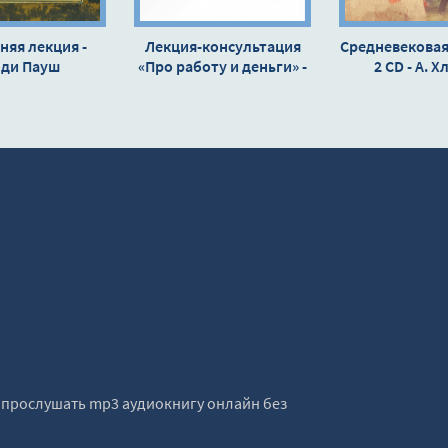
няя лекция -
Лекция-консультация
Средневековая
нди Пауш
«Про работу и деньги» -
2 CD - А. Х
Михаил Лабковский
е прослушать mp3 аудиокнигу онлайн без