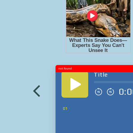
not found
Title
0:0
01