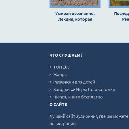
Умирай осознанно.
Послед
Лекция, которая
Рэ
навсегда изменила
представление людей о
смерти - Патрик Дж.
Холл
ЧТО СЛУШАЕМ?
ТОП 100
Жанры
Раскраски для детей
Загадки 🧩 Игры Головоломки
Читать книги бесплатно
О САЙТЕ
Лучший сайт аудиокниг, где Вы может
регистрации.