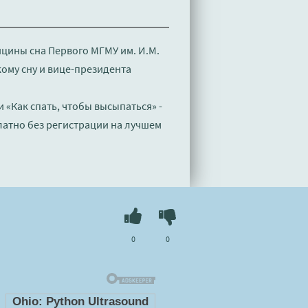
цины сна Первого МГМУ им. И.М.
ому сну и вице-президента
 «Как спать, чтобы высыпаться» -
латно без регистрации на лучшем
0
0