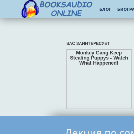
БЛОГ
БИОГР
Лекция по со