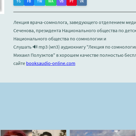
TG
FB
TW
WA
VB
PT
VK
Лекция врача-сомнолога, заведующего отделением меди
Сеченова, президента Национального общества по детск
Национального общества по сомнологии и
Слушать 🔊 mp3 (мп3) аудиокнигу "Лекция по сомнологии
Михаил Полуэктов" в хорошем качестве полностью бесп
сайте
booksaudio-online.com