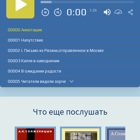
0:00
1:26
00000 Аннотация
00001 Напутствие
00002 I. Письмо из Рязани,отправленное в Москве
00003 Капля в наводнении
00004 В ожидании радости
00005 Читатели видели зорче
00006 Куда он хотел тянуть
00007 Лучшие сорта лжи
Что еще послушать
00008 От новобранцев до генералов
00009 Томашу Ржезачу,журналисту.Прага
00010 II. Солженицын и Достоевский