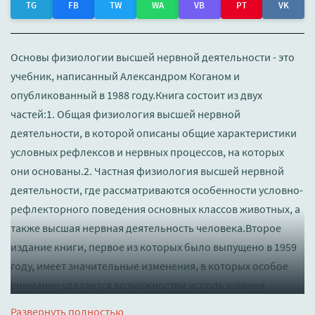
TG
FB
TW
WA
VB
PT
VK
Основы физиологии высшей нервной деятельности - это
учебник, написанный Александром Коганом и
опубликованный в 1988 году.Книга состоит из двух
частей:1. Общая физиология высшей нервной
деятельности, в которой описаны общие характеристики
условных рефлексов и нервных процессов, на которых
они основаны.2. Частная физиология высшей нервной
деятельности, где рассматриваются особенности условно-
рефлекторного поведения основных классов животных, а
также высшая нервная деятельность человека.Второе
издание книги, первое из которых было выпущено в 1959
году, имеет значительные изменения, в которых особое
внимание уделяется возможностям использования
высшей нервной деятельности для решения практических
Развернуть полностью