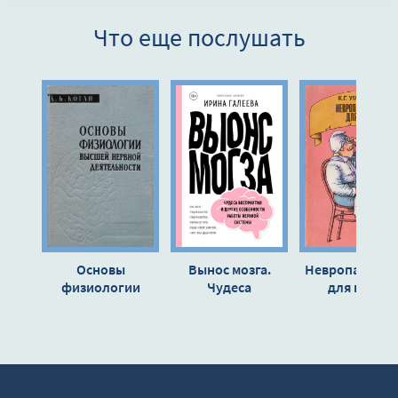
0008
Что еще послушать
0009
0010
0011
0012
0013
0014
0015
0016
Основы
Вынос мозга.
Невропатолог
0017
физиологии
Чудеса
для всех -
высшей нервной
восприятия и
Константин
0018
деятельности -
другие
Уманский
0019
Александр Коган
особенности
работы нервной
0020
системы - Галеева
0021
Ирина