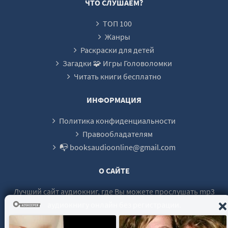
ЧТО СЛУШАЕМ?
0022
ТОП 100
0023
Жанры
0024
Раскраски для детей
Загадки 🧩 Игры Головоломки
0025
Читать книги бесплатно
0026
0027
ИНФОРМАЦИЯ
0028
Политика конфиденциальности
0029
Правообладателям
📭 booksaudioonline@gmail.com
0030
0031
О САЙТЕ
0032
Лучший сайт аудиокниг, где Вы можете прослушать mp3
0033
аудиокнигу онлайн без регистрации.
0034