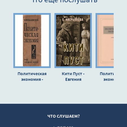
9
10
11
12
13
14
15
16
Политическая
Кити Пуст -
Политическа
17
экономия -
Евгения
экономия -
Фаддей
Аверьянова
Константин
18
Михалевский
(Офросимова)
Островитяно
19
20
21
ЧТО СЛУШАЕМ?
22