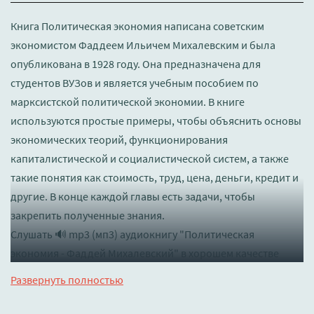
Книга Политическая экономия написана советским
экономистом Фаддеем Ильичем Михалевским и была
опубликована в 1928 году. Она предназначена для
студентов ВУЗов и является учебным пособием по
марксистской политической экономии. В книге
используются простые примеры, чтобы объяснить основы
экономических теорий, функционирования
капиталистической и социалистической систем, а также
такие понятия как стоимость, труд, цена, деньги, кредит и
другие. В конце каждой главы есть задачи, чтобы
закрепить полученные знания.
Слушать 🔊 mp3 (мп3) аудиокнигу "Политическая
экономия - Фаддей Михалевский" в хорошем качестве
полностью бесплатно без регистрации на лучшем сайте
Развернуть полностью
booksaudio-online.com