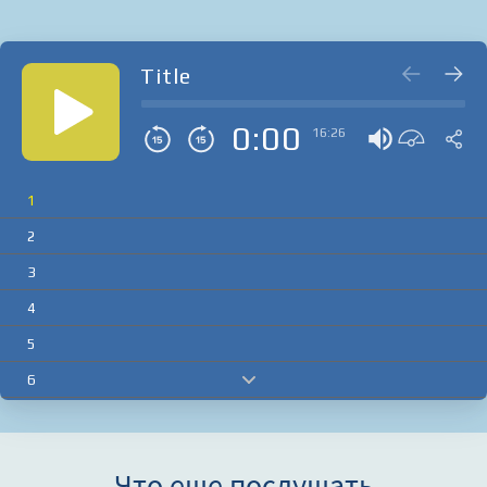
Title
0:00
16:26
1
2
3
4
5
6
7
8
Что еще послушать