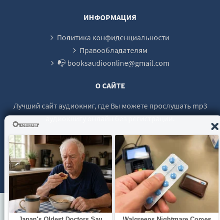
00026-
ИНФОРМАЦИЯ
00027-
Политика конфиденциальности
00028-
Правообладателям
📭 booksaudioonline@gmail.com
00029-
00030-
О САЙТЕ
00031-
Лучший сайт аудиокниг, где Вы можете прослушать mp3
00032-
аудиокнигу онлайн без регистрации.
00033-
00034-
00035-
© 2021 - 2026 booksaudio-online.com Все права защищены.
00036-
00037-
00038-