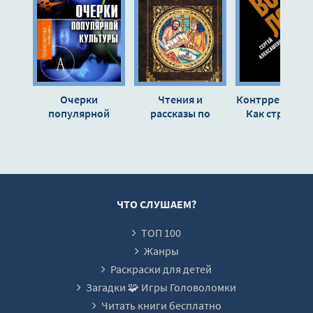
00012-
00013-
00014-
00015-
Очерки
Чтения и
Контрреволюц
00016-
популярной
рассказы по
Как строилас
культуры - Е.
истории России -
вертикаль вла
00017-
Шапинская
Сергей Соловьев
в современно
00018-
России и как э
влияет на
00019-
экономику -
00020-
Сергей
ЧТО СЛУШАЕМ?
Алексашенк
00021-
ТОП 100
00022-
Жанры
00023-
Раскраски для детей
Загадки 🧩 Игры Головоломки
00024-
Читать книги бесплатно
00025-