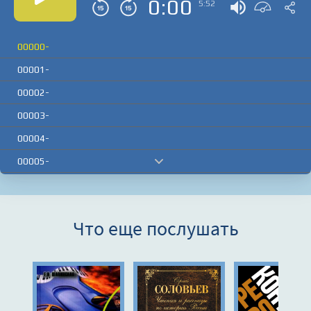
0:00
5:52
00000-
00001-
00002-
00003-
00004-
00005-
00006-
00007-
Что еще послушать
00008-
00009-
00010-
00011-