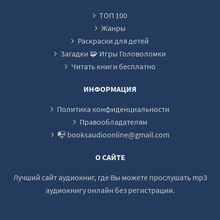
22
ТОП 100
23
Жанры
24
Раскраски для детей
Загадки 🧩 Игры Головоломки
25
Читать книги бесплатно
26
27
ИНФОРМАЦИЯ
28
Политика конфиденциальности
29
Правообладателям
📭 booksaudioonline@gmail.com
30
31
О САЙТЕ
32
Лучший сайт аудиокниг, где Вы можете прослушать mp3
33
аудиокнигу онлайн без регистрации.
34
35