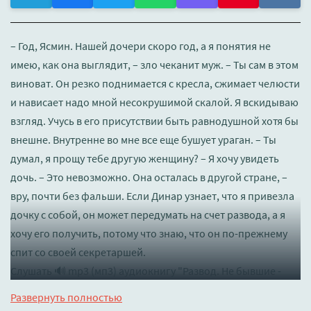
– Год, Ясмин. Нашей дочери скоро год, а я понятия не
имею, как она выглядит, – зло чеканит муж. – Ты сам в этом
виноват. Он резко поднимается с кресла, сжимает челюсти
и нависает надо мной несокрушимой скалой. Я вскидываю
взгляд. Учусь в его присутствии быть равнодушной хотя бы
внешне. Внутренне во мне все еще бушует ураган. – Ты
думал, я прощу тебе другую женщину? – Я хочу увидеть
дочь. – Это невозможно. Она осталась в другой стране, –
вру, почти без фальши. Если Динар узнает, что я привезла
дочку с собой, он может передумать на счет развода, а я
хочу его получить, потому что знаю, что он по-прежнему
спит со своей секретаршей.
Слушать 🔊 mp3 (мп3) аудиокнигу "Развод. Не бывшие -
Адалин Черно" в хорошем качестве полностью бесплатно
Развернуть полностью
без регистрации на лучшем сайте
booksaudio-online.com