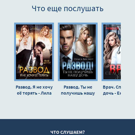
Что еще послушать
9
10
11
12
13
14
15
16
Развод. Я не хочу
Развод. Ты не
Врач. Спаси н
17
её терять - Лила
получишь нашу
дочь - Екатер
Каттен
дочь - Ольга
Ромеро
18
Висмут
19
20
21
ЧТО СЛУШАЕМ?