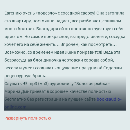
Евгению очень «повезло» с соседкой сверху! Она затопила
его квартиру, постоянно падает, все разбивает, слишком
много болтает. Благодаря ей он постоянно чувствует себя
идиотом. Но самое прекрасное, вы представляете, соседка
хочет его на себе женить… Впрочем, как посмотреть…
Возможно, со временем идея Жене понравится! Ведь эта
безрассудная блондиночка чертовски хороша собой,
весела и умеет создавать ощущение праздника! Содержит
нецензурную брань.
Слушать 🔊 mp3 (мп3) аудиокнигу "Золотая рыбка -
Марина Дмитриева" в хорошем качестве полностью
бесплатно без регистрации на лучшем сайте
booksaudio-
online.com
Развернуть полностью