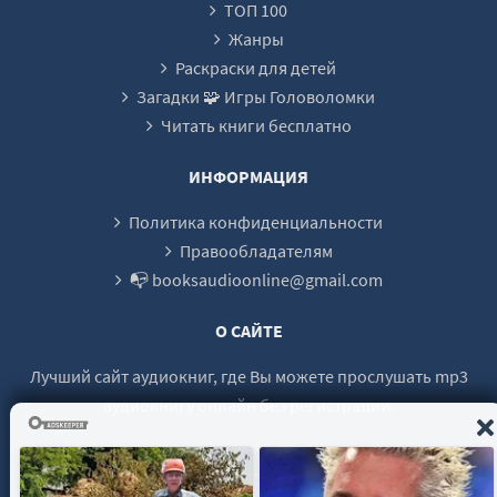
ТОП 100
23
Жанры
24
Раскраски для детей
Загадки 🧩 Игры Головоломки
25
Читать книги бесплатно
26
27
ИНФОРМАЦИЯ
28
Политика конфиденциальности
29
Правообладателям
📭 booksaudioonline@gmail.com
30
31
О САЙТЕ
32
Лучший сайт аудиокниг, где Вы можете прослушать mp3
33
аудиокнигу онлайн без регистрации.
34
35