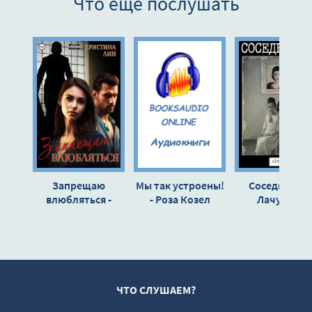
Что еще послушать
9
10
11
12
13
14
15
16
Запрещаю
Мы так устроены!
Соседка - Та
17
влюбляться -
- Роза Козел
Лачугина
Кристина Лин
18
19
20
21
ЧТО СЛУШАЕМ?
22