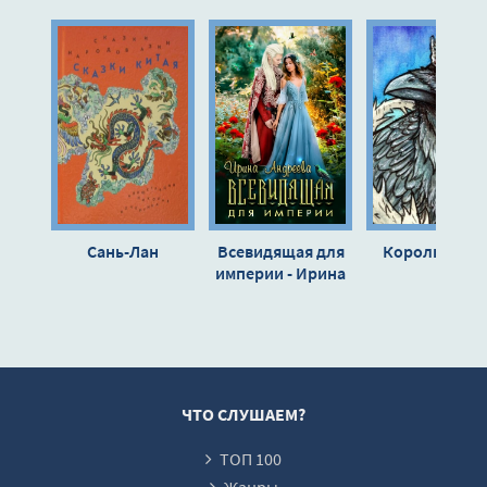
10
11
12
13
14
15
16
Сань-Лан
Всевидящая для
Король-воро
17
империи - Ирина
Андреева
18
19
20
21
ЧТО СЛУШАЕМ?
22
ТОП 100
Жанры