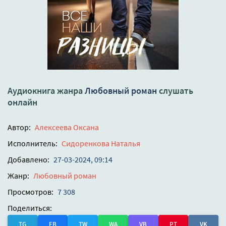
Аудиокнига жанра
Любовный роман
слушать
онлайн
Автор:
Алексеева Оксана
Исполнитель:
Сидоренкова Наталья
Добавлено:
27-03-2024, 09:14
Жанр:
Любовный роман
Просмотров:
7 308
Поделиться:
TG
FB
TW
WA
VB
PT
VK