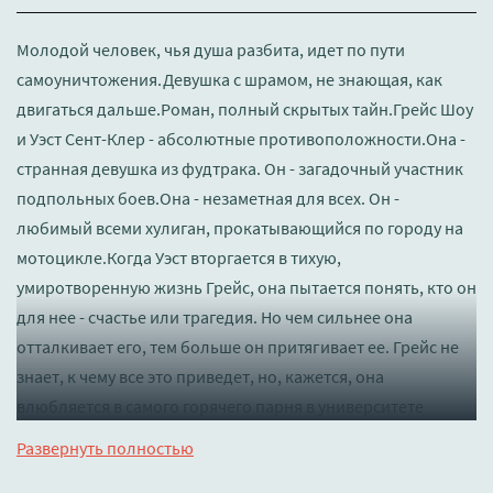
Молодой человек, чья душа разбита, идет по пути
самоуничтожения.Девушка с шрамом, не знающая, как
двигаться дальше.Роман, полный скрытых тайн.Грейс Шоу
и Уэст Сент-Клер - абсолютные противоположности.Она -
странная девушка из фудтрака. Он - загадочный участник
подпольных боев.Она - незаметная для всех. Он -
любимый всеми хулиган, прокатывающийся по городу на
мотоцикле.Когда Уэст вторгается в тихую,
умиротворенную жизнь Грейс, она пытается понять, кто он
для нее - счастье или трагедия. Но чем сильнее она
отталкивает его, тем больше он притягивает ее. Грейс не
знает, к чему все это приведет, но, кажется, она
влюбляется в самого горячего парня в университете
Шеридана.Но когда играешь с огнем, обязательно
Развернуть полностью
обожжешься…