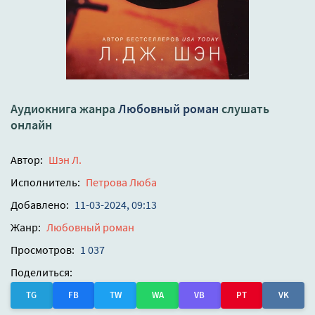
Аудиокнига жанра
Любовный роман
слушать
онлайн
Автор:
Шэн Л.
Исполнитель:
Петрова Люба
Добавлено:
11-03-2024, 09:13
Жанр:
Любовный роман
Просмотров:
1 037
Поделиться:
TG
FB
TW
WA
VB
PT
VK