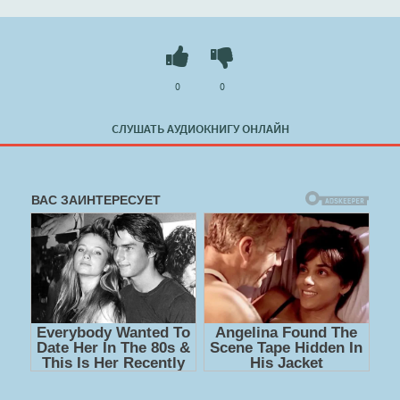
Слушать 🔊 mp3 (мп3) аудиокнигу "Играя с огнем - Л. Дж.
Шэн" в хорошем качестве полностью бесплатно без
регистрации на лучшем сайте
booksaudio-online.com
0
0
СЛУШАТЬ АУДИОКНИГУ ОНЛАЙН