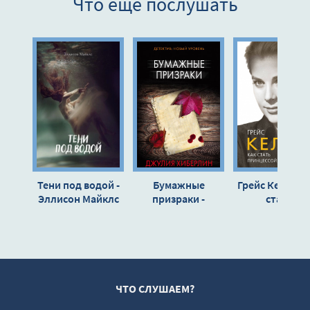
Что еще послушать
9
10
11
12
13
14
15
16
Тени под водой -
Бумажные
Грейс Келли. 
17
Эллисон Майклс
призраки -
стать
Джулия Хиберлин
принцессой…
18
Елена Таниче
19
20
21
ЧТО СЛУШАЕМ?
22