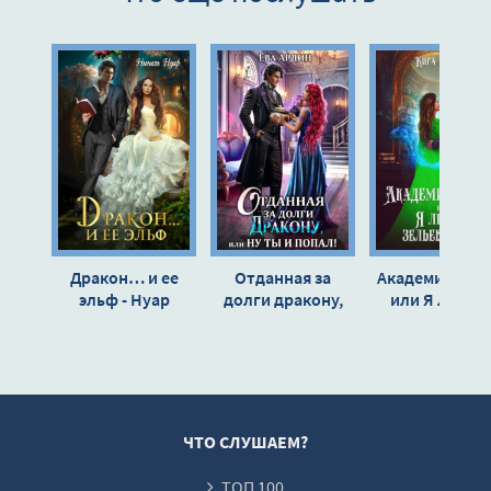
10
11
12
13
14
15
16
Дракон… и ее
Отданная за
Академия маги
17
эльф - Нуар
долги дракону,
или Я любл
Нинель
или Ну ты и попал
зельеварение
18
- Ева Ардин
Кира Рамис
19
20
21
ЧТО СЛУШАЕМ?
22
ТОП 100