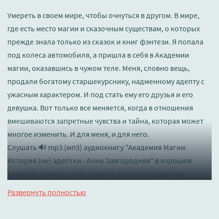
Умереть в своем мире, чтобы очнуться в другом. В мире,
где есть место магии и сказочным существам, о которых
прежде знала только из сказок и книг фэнтези. Я попала
под колеса автомобиля, а пришла в себя в Академии
магии, оказавшись в чужом теле. Меня, словно вещь,
продали богатому старшекурснику, надменному адепту с
ужасным характером. И под стать ему его друзья и его
девушка. Вот только все меняется, когда в отношения
вмешиваются запретные чувства и тайна, которая может
многое изменить. И для меня, и для него.
Слушать 🔊 mp3 (мп3) аудиокнигу "Академия Магии.
История (не) адептки - Анна Завгородняя" в хорошем
качестве полностью бесплатно без регистрации на
лучшем сайте
booksaudio-online.com
Развернуть полностью