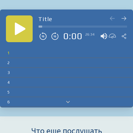
Title
0:00
26:34
1
2
3
4
5
6
7
8
Что еще послушать
9