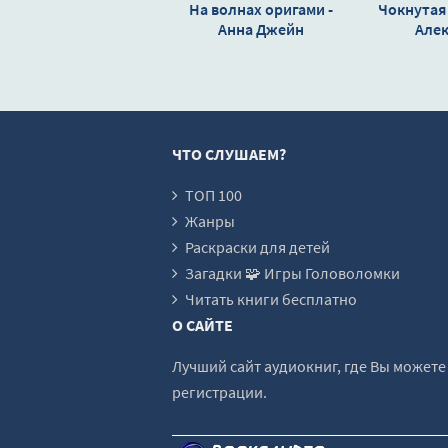
На волнах оригами -
Чокнутая 
19_Музыкальный приворот
Анна Джейн
Але
20_Музыкальный приворот
21_Музыкальный приворот
22_Музыкальный приворот
ЧТО СЛУШАЕМ?
23_Музыкальный приворот
24_Музыкальный приворот
ТОП 100
Жанры
25_Музыкальный приворот
Раскраски для детей
26_Музыкальный приворот
Загадки 🧩 Игры Головоломки
27_Музыкальный приворот
Читать книги бесплатно
О САЙТЕ
28_Музыкальный приворот
29_Музыкальный приворот
Лучший сайт аудиокниг, где Вы может
регистрации.
30_Музыкальный приворот
31_Музыкальный приворот