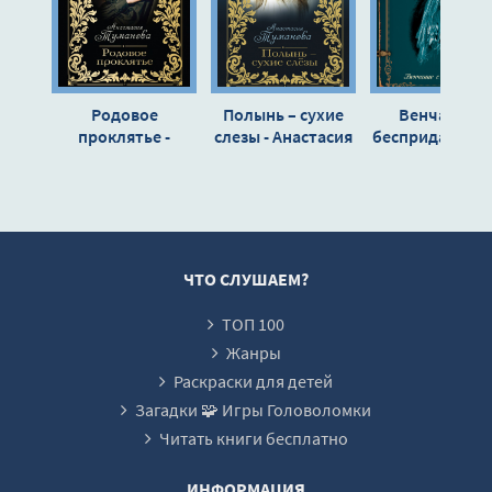
Родовое
Полынь – сухие
Венчание с
проклятье -
слезы - Анастасия
бесприданнице
Анастасия
Туманова
Анастасия
Туманова
Туманова
ЧТО СЛУШАЕМ?
ТОП 100
Жанры
Раскраски для детей
Загадки 🧩 Игры Головоломки
Читать книги бесплатно
ИНФОРМАЦИЯ