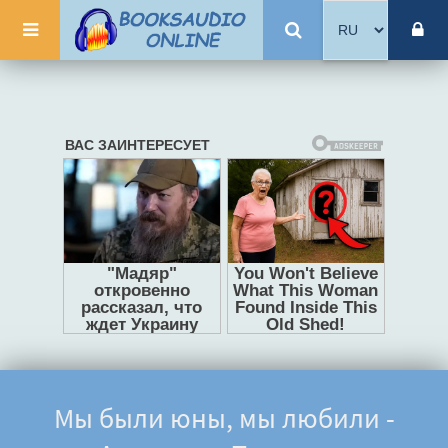
Мы были юны, мы любили -