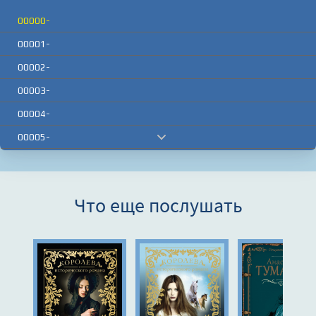
00000-
00001-
00002-
00003-
00004-
00005-
00006-
00007-
Что еще послушать
00008-
00009-
00010-
00011-
00012-