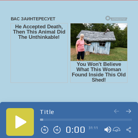
Title
0:00
31:11