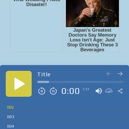
Title
0:00
7:31
002
003
004