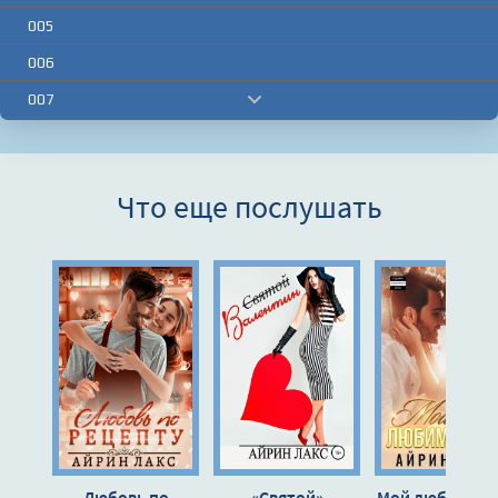
005
006
007
008
009
Что еще послушать
010
011
012
013
014
015
016
017
Любовь по
«Святой»
Мой любимый 