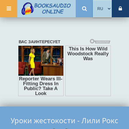
Уроки жестокости - Лили Рокс