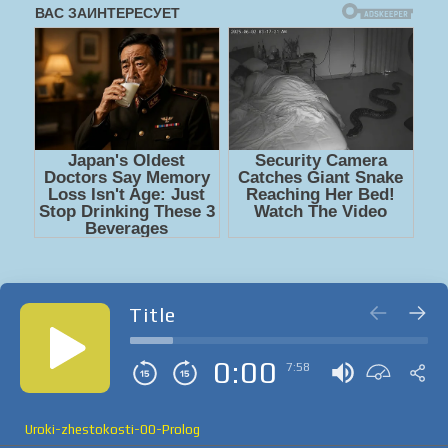
Title
0:00
7:58
Uroki-zhestokosti-00-Prolog