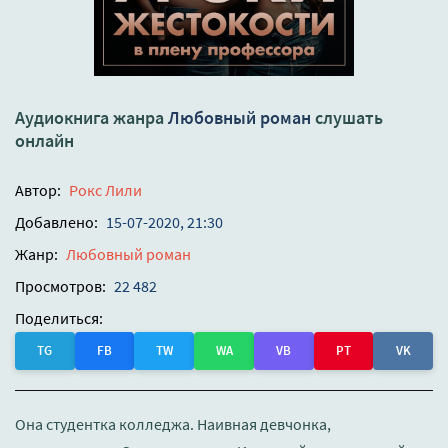
Аудиокнига жанра
Любовный роман
слушать
онлайн
Автор:
Рокс Лили
Добавлено:
15-07-2020, 21:30
Жанр:
Любовный роман
Просмотров:
22 482
Поделиться:
TG
FB
TW
WA
VB
PT
VK
Она студентка колледжа. Наивная девчонка,