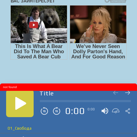
not found
Title
0:00
0:00
01_Свобода