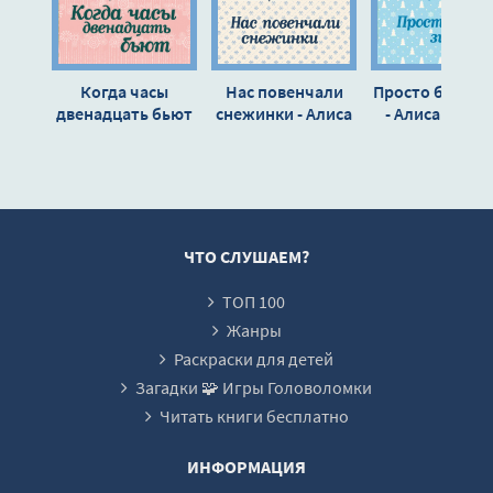
15_Свадьба на Рождество
Когда часы
Нас повенчали
Просто была з
двенадцать бьют
снежинки - Алиса
- Алиса Луни
- Алиса Лунина
Лунина
ЧТО СЛУШАЕМ?
ТОП 100
Жанры
Раскраски для детей
Загадки 🧩 Игры Головоломки
Читать книги бесплатно
ИНФОРМАЦИЯ