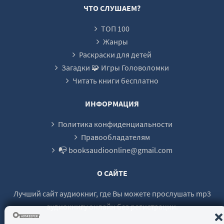
21
ЧТО СЛУШАЕМ?
22
ТОП 100
23
Жанры
24
Раскраски для детей
Загадки 🧩 Игры Головоломки
25
Читать книги бесплатно
26
27
ИНФОРМАЦИЯ
28
Политика конфиденциальности
29
Правообладателям
📭 booksaudioonline@gmail.com
30
31
О САЙТЕ
32
Лучший сайт аудиокниг, где Вы можете прослушать mp3
33
аудиокнигу онлайн без регистрации.
34