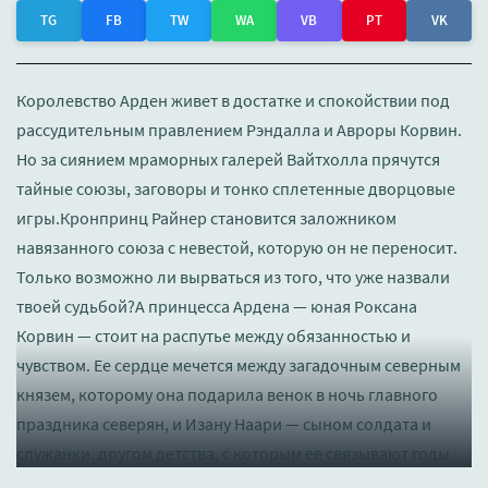
TG
FB
TW
WA
VB
PT
VK
Королевство Арден живет в достатке и спокойствии под
рассудительным правлением Рэндалла и Авроры Корвин.
Но за сиянием мраморных галерей Вайтхолла прячутся
тайные союзы, заговоры и тонко сплетенные дворцовые
игры.Кронпринц Райнер становится заложником
навязанного союза с невестой, которую он не переносит.
Только возможно ли вырваться из того, что уже назвали
твоей судьбой?А принцесса Ардена — юная Роксана
Корвин — стоит на распутье между обязанностью и
чувством. Ее сердце мечется между загадочным северным
князем, которому она подарила венок в ночь главного
праздника северян, и Изану Наари — сыном солдата и
служанки, другом детства, с которым ее связывают годы
смеха, украденные минуты в садах Вайтхолла и секреты,