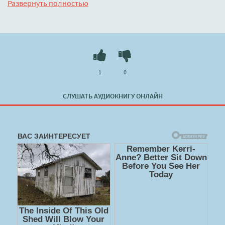
Развернуть полностью
известные только им двоим. Но Изану больше не тот
беззаботный мальчишка из прошлого: в его жилах
просыпается опасная магия, способная расколоть хрупкий
мир, на котором держится Арден.
Слушать 🔊 mp3 (мп3) аудиокнигу "Принцесса Ардена -
1
0
Анри Софи" в хорошем качестве полностью бесплатно без
регистрации на лучшем сайте
booksaudio-online.com
СЛУШАТЬ АУДИОКНИГУ ОНЛАЙН