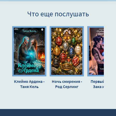
8
Что еще послушать
9
10
11
12
13
14
15
16
Клеймо Ардена -
Ночь смирения -
Первый отпу
17
Таня Кель
Род Серлинг
Зака и Тины.
Бонусная глава
18
Софи Анри
19
20