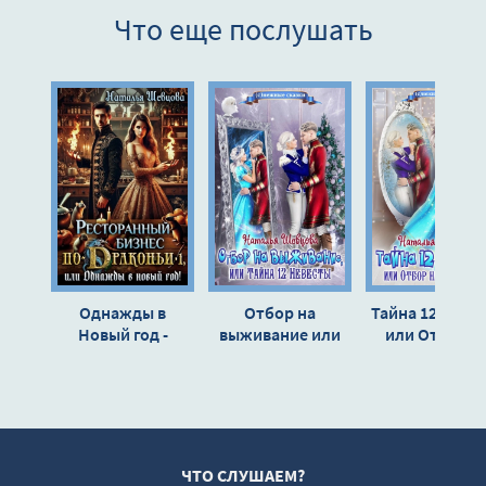
Что еще послушать
Глава_09
Глава_10
Глава_11
Глава_12
Глава_13
Глава_14
Глава_15
Глава_16
Однажды в
Отбор на
Тайна 12 неве
Глава_17
Новый год -
выживание или
или Отбор н
Наталья Шевцова
Тайна 12 Невесты
выживание -
Глава_18
- Наталья
Наталья Шевц
Глава_19
Шевцова
Глава_20
Глава_21
ЧТО СЛУШАЕМ?