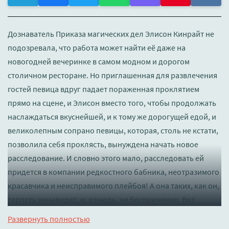
Дознаватель Приказа магических дел Элисон Кинрайт не
подозревала, что работа может найти её даже на
новогодней вечеринке в самом модном и дорогом
столичном ресторане. Но приглашенная для развлечения
гостей певица вдруг падает пораженная проклятием
прямо на сцене, и Элисон вместо того, чтобы продолжать
наслаждаться вкуснейшей, и к тому же дорогущей едой, и
великолепным сопрано певицы, которая, столь не кстати,
позволила себя проклясть, вынуждена начать новое
расследование. И словно этого мало, расследовать ей
придется в компании редкостного бабника, неотразимого
красавчика и неисправимого плейбоя! А она таких, как он,
терпеть ненавидит, и, отнюдь, не беспричинно. Вот
только деваться некуда, ибо красавчик, бабник и плейбой
Развернуть полностью
не только хозяин этого самого ресторана, но и любимый