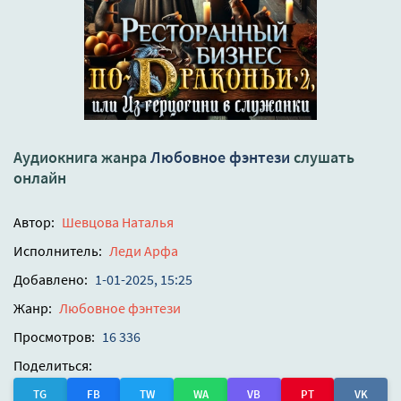
Аудиокнига жанра
Любовное фэнтези
слушать
онлайн
Автор:
Шевцова Наталья
Исполнитель:
Леди Арфа
Добавлено:
1-01-2025, 15:25
Жанр:
Любовное фэнтези
Просмотров:
16 336
Поделиться:
TG
FB
TW
WA
VB
PT
VK