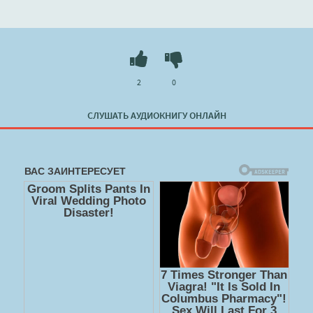
племянник Главы Приказа магических дел.
Слушать 🔊 mp3 (мп3) аудиокнигу "Из герцогини в
служанки - Наталья Шевцова" в хорошем качестве
полностью бесплатно без регистрации на лучшем сайте
2
0
booksaudio-online.com
СЛУШАТЬ АУДИОКНИГУ ОНЛАЙН