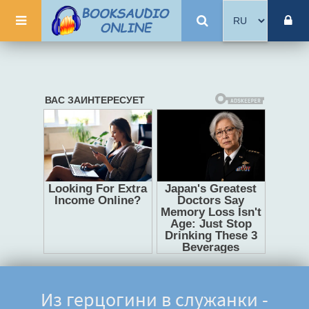
Из герцогини в служанки -