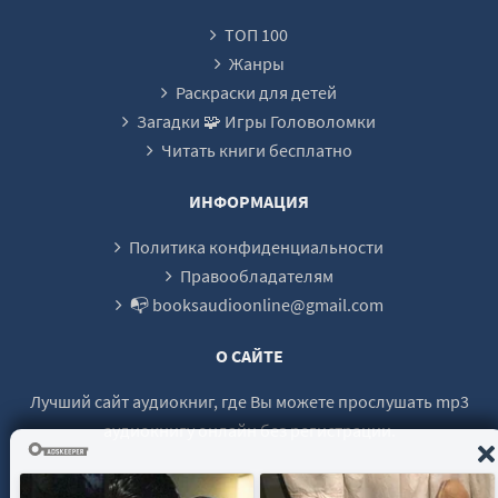
Глава_22
ТОП 100
Глава_23
Жанры
Глава_24
Раскраски для детей
Загадки 🧩 Игры Головоломки
Глава_25
Читать книги бесплатно
Глава_26
Глава_27
ИНФОРМАЦИЯ
Глава_28
Политика конфиденциальности
Глава_29
Правообладателям
📭 booksaudioonline@gmail.com
Глава_30
Глава_31
О САЙТЕ
Глава_32
Лучший сайт аудиокниг, где Вы можете прослушать mp3
Глава_33
аудиокнигу онлайн без регистрации.
Глава_34
Глава_35