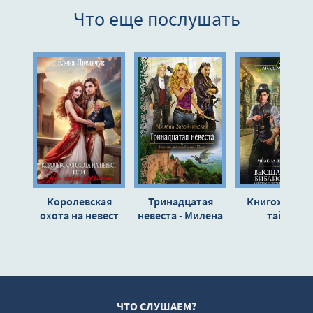
Что еще послушать
9
10
11
12
13
14
15
16
Королевская
Тринадцатая
Книгоходцы 
17
охота на невест
невеста - Милена
тайна
или, Не стоит
Завойчинская
Механическо
18
драконить
бога - Милен
19
ведьму! - Елена
Завойчинска
Лисавчук
20
21
ЧТО СЛУШАЕМ?