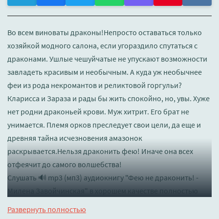
Во всем виноваты драконы!Непросто оставаться только
хозяйкой модного салона, если угораздило спутаться с
драконами. Ушлые чешуйчатые не упускают возможности
завладеть красивым и необычным. А куда уж необычнее
феи из рода некромантов и реликтовой горгульи?
Кларисса и Зараза и рады бы жить спокойно, но, увы. Хуже
нет родни драконьей крови. Муж хитрит. Его брат не
унимается. Племя орков преследует свои цели, да еще и
древняя тайна исчезновения амазонок
раскрывается.Нельзя драконить фею! Иначе она всех
отфеячит до самого волшебства!
Слушать 🔊 mp3 (мп3) аудиокнигу "Фею не драконить! -
Милена Завойчинская" в хорошем качестве полностью
бесплатно без регистрации на лучшем сайте
booksaudio-
Развернуть полностью
online.com