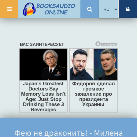
Фею не драконить! - Милена