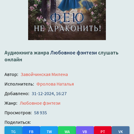
Аудиокнига жанра
Любовное фэнтези
слушать
онлайн
Автор:
Завойчинская Милена
Исполнитель:
Фролова Наталья
Добавлено:
31-12-2024, 16:27
Жанр:
Любовное фэнтези
Просмотров:
58 935
Поделиться:
TG
FB
TW
WA
VB
PT
VK