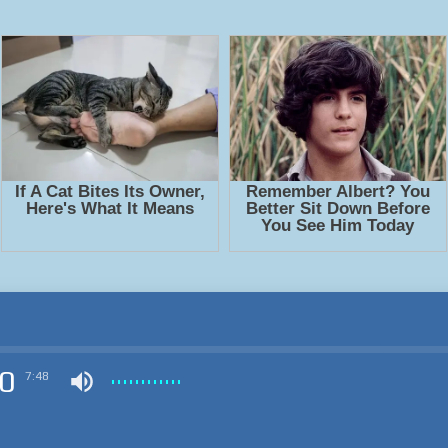
0
7:48