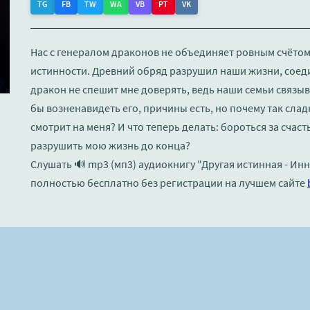
TG
FB
TW
WA
VB
PT
VK
Нас с генералом драконов не объединяет ровным счётом 
истинности. Древний обряд разрушил наши жизни, соеди
дракон не спешит мне доверять, ведь наши семьи связыва
бы возненавидеть его, причины есть, но почему так слад
смотрит на меня? И что теперь делать: бороться за счас
разрушить мою жизнь до конца?
Слушать 🔊 mp3 (мп3) аудиокнигу "Другая истинная - Ин
полностью бесплатно без регистрации на лучшем сайте