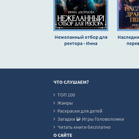
Глава 15
Глава 16
Глава 17
Глава 18
Нежеланный отбор для
Наследни
ректора - Инна
Глава 19
перев
Дворцова
Дв
Глава 20
Глава 21
Глава 22
ЧТО СЛУШАЕМ?
Глава 23
Глава 24
ТОП 100
Жанры
Глава 25
Раскраски для детей
Глава 26
Загадки 🧩 Игры Головоломки
Глава 27
Читать книги бесплатно
О САЙТЕ
Глава 28