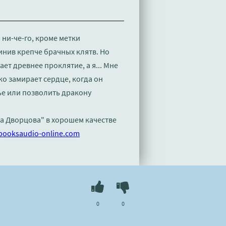
ни-че-го, кроме метки
нив крепче брачных клятв. Но
ет древнее проклятие, а я... Мне
ко замирает сердце, когда он
тье или позволить дракону
на Дворцова" в хорошем качестве
booksaudio-online.com
0
0