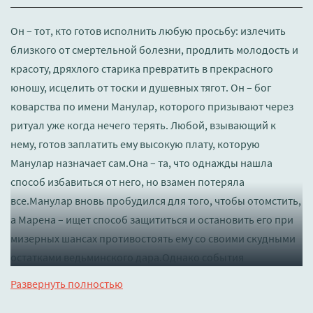
Он – тот, кто готов исполнить любую просьбу: излечить
близкого от смертельной болезни, продлить молодость и
красоту, дряхлого старика превратить в прекрасного
юношу, исцелить от тоски и душевных тягот. Он – бог
коварства по имени Манулар, которого призывают через
ритуал уже когда нечего терять. Любой, взывающий к
нему, готов заплатить ему высокую плату, которую
Манулар назначает сам.Она – та, что однажды нашла
способ избавиться от него, но взамен потеряла
все.Манулар вновь пробудился для того, чтобы отомстить,
а Марена – ищет способ защититься и остановить его при
мизерных шансах противостоять ему со своими скудными
остатками ведьминского дара.Однако события
разворачиваются слишком быстро. Пробудившийся бог
Развернуть полностью
коварства – угроза для всей империи, как и для клана