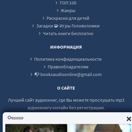
ТОП 100
Глава 23. То, чего невозможно представить даже в самых страшных
Жанры
Раскраски для детей
Глава 24. Манулар
Загадки 🧩 Игры Головоломки
Глава 25. Жонар
Читать книги бесплатно
Глава 26. Слежка
ИНФОРМАЦИЯ
Глава 27. План под названием «Выжить!»
Глава 28. Дары
Политика конфиденциальности
Правообладателям
Глава 29. Неожиданный поступок
📭 booksaudioonline@gmail.com
Глава 30. Перемещение
Глава 31. Побег
О САЙТЕ
Глава 32. В пещере дракона
Лучший сайт аудиокниг, где Вы можете прослушать mp3
Глава 33. Забытое…
аудиокнигу онлайн без регистрации.
Глава 34. Одна в пещере
Глава 35. Обряд венчания