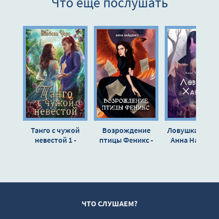
Что еще послушать
Глава 9. В башне
Глава 10. Недостающий пазл
Глава 11. Первый день тренировки
Глава 12. Плата
Глава 13. Ловушка
Глава 14. Верховная
Глава 15. Пробуждение
Глава 16. Условие
Танго с чужой
Возрождение
Ловушка Харуг
Глава 17. Клятва
невестой 1 -
птицы Феникс -
Анна Найден
Любовь Чаро
Анна Найденко
Глава 18. То, от чего в жилах стынет кровь
Глава 19. Отбор
Глава 20. «Доживи до завтра!»
Глава 21. Осторожность
ЧТО СЛУШАЕМ?
Глава 22. Казнь