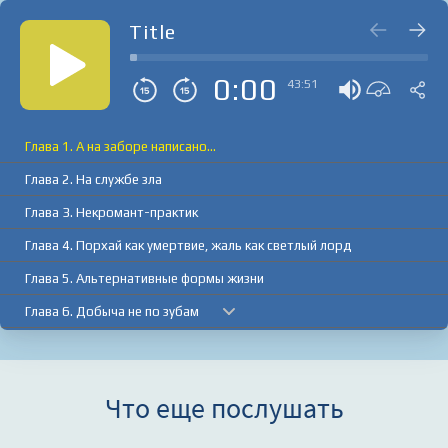
Title
0:00
43:51
Глава 1. А на заборе написано...
Глава 2. На службе зла
Глава 3. Некромант-практик
Глава 4. Порхай как умертвие, жаль как светлый лорд
Глава 5. Альтернативные формы жизни
Глава 6. Добыча не по зубам
Глава 7. Ночные кошмары
Глава 8. По следу крови
Что еще послушать
Глава 9. Завидный жених
Глава 10. Яблоньки и яблочки