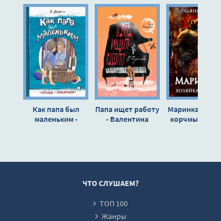
Глава 11. Темная бездна
Глава 12. Супружеский заем
Глава 13. Злодейские замыслы
Глава 14. Небо в артефактах
Глава 15. Прикладная некромантия
Эпилог
Как папа был
Папа ищет работу
Маринка, хозя
маленьким -
- Валентина
корчмы - Улья
Александр Раскин
Филиппенко
Гринь »
ЧТО СЛУШАЕМ?
ТОП 100
Жанры