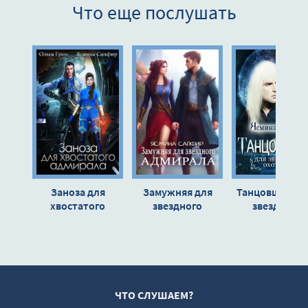
Что еще послушать
9
10
11
12
13
14
15
16
Заноза для
Замужняя для
Танцовщица д
17
хвостатого
звездного
звездного
адмирала - Ольга
адмирала -
охотника -
18
Грон, Ясмина
Ясмина Сапфир
Ясмина Сапф
19
Сапфир
20
21
ЧТО СЛУШАЕМ?