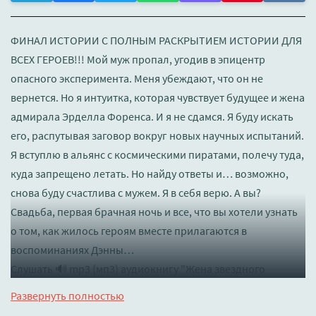
ФИНАЛ ИСТОРИИ С ПОЛНЫМ РАСКРЫТИЕМ ИСТОРИИ ДЛЯ
ВСЕХ ГЕРОЕВ!!! Мой муж пропал, угодив в эпицентр
опасного эксперимента. Меня убеждают, что он не
вернется. Но я интуитка, которая чувствует будущее и жена
адмирала Эрделла Форенса. И я не сдамся. Я буду искать
его, распутывая заговор вокруг новых научных испытаний.
Я вступлю в альянс с космическими пиратами, полечу туда,
куда запрещено летать. Но найду ответы и… возможно,
снова буду счастлива с мужем. Я в себя верю. А вы?
Свадьба, первая брачная ночь и все, что вы хотели узнать
о том, как жилось героям вместе прилагаются в
воспоминаниях Дэнны…
Слушать 🔊 mp3 (мп3) аудиокнигу "Жена звездного
адмирала. Найти мужа - Ясмина Сапфир" в хорошем
Развернуть полностью
качестве полностью бесплатно без регистрации на