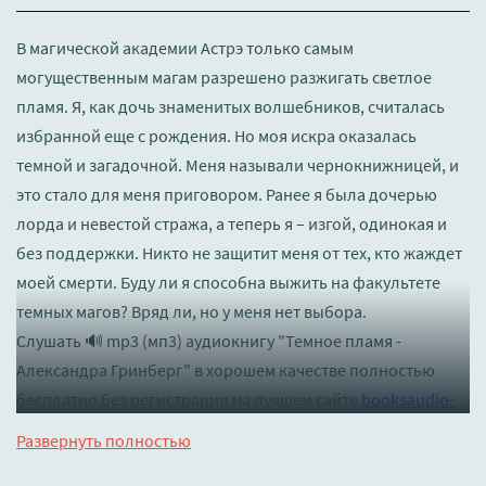
В магической академии Астрэ только самым
могущественным магам разрешено разжигать светлое
пламя. Я, как дочь знаменитых волшебников, считалась
избранной еще с рождения. Но моя искра оказалась
темной и загадочной. Меня называли чернокнижницей, и
это стало для меня приговором. Ранее я была дочерью
лорда и невестой стража, а теперь я – изгой, одинокая и
без поддержки. Никто не защитит меня от тех, кто жаждет
моей смерти. Буду ли я способна выжить на факультете
темных магов? Вряд ли, но у меня нет выбора.
Слушать 🔊 mp3 (мп3) аудиокнигу "Темное пламя -
Александра Гринберг" в хорошем качестве полностью
бесплатно без регистрации на лучшем сайте
booksaudio-
online.com
Развернуть полностью