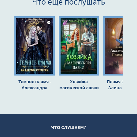
Что еще послушать
9
10
11
12
13
14
Темное пламя -
Хозяйка
Пламя в руках
Александра
магической лавки
Алина Аркад
Гринберг
3 - Александра
Черчень
ЧТО СЛУШАЕМ?