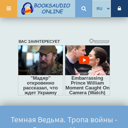
Темная Ведьма. Тропа войны -