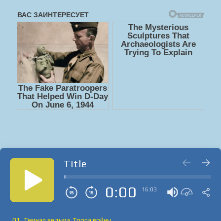
Title
0:00
16:03
01_Темная ведьма. Тропа войны