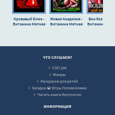
15_Темная ведьма. Тропа войны
16_Темная ведьма. Тропа войны
Кровавый блюз -
Живая Академия -
Бои без правил
17_Темная ведьма. Тропа войны
Витамина Мятная
Витамина Мятная
Витамина Мят
18_Темная ведьма. Тропа войны
19_Темная ведьма. Тропа войны
20_Темная ведьма. Тропа войны
21_Темная ведьма. Тропа войны
ЧТО СЛУШАЕМ?
ТОП 100
Жанры
Раскраски для детей
Загадки 🧩 Игры Головоломки
Читать книги бесплатно
ИНФОРМАЦИЯ