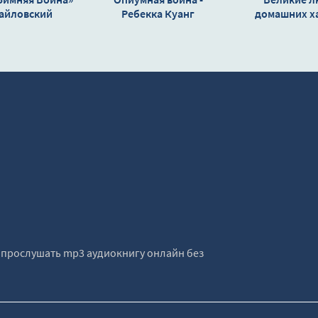
хайловский
Ребекка Куанг
домашних ха
ндр, Маркова
Бонапарт - А
Юлия
Дюма
е прослушать mp3 аудиокнигу онлайн без