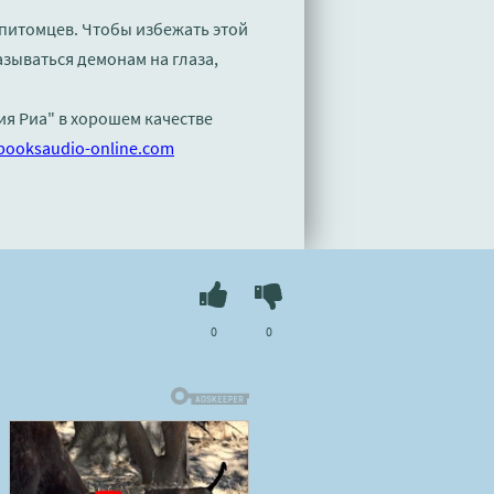
 питомцев. Чтобы избежать этой
азываться демонам на глаза,
ия Риа" в хорошем качестве
booksaudio-online.com
0
0