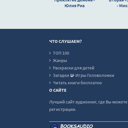
00018-
Юлия Риа
- Ми
Алекса
00019-
00020-
00021-
ЧТО СЛУШАЕМ?
00022-
00023-
ТОП 100
Жанры
00024-
Раскраски для детей
00025-
Загадки 🧩 Игры Головоломки
00026-
Читать книги бесплатно
О САЙТЕ
00027-
00028-
Лучший сайт аудиокниг, где Вы может
регистрации.
00029-
00030-
00031-