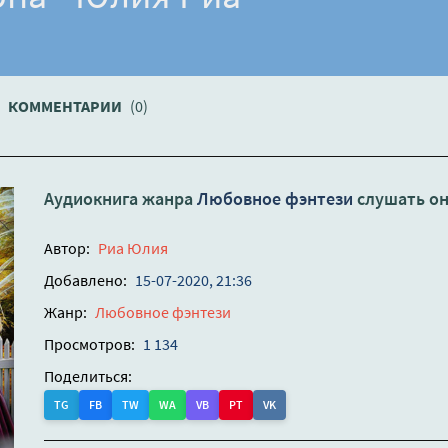
КОММЕНТАРИИ
(0)
Аудиокнига жанра
Любовное фэнтези
слушать о
Автор:
Риа Юлия
Добавлено:
15-07-2020, 21:36
Жанр:
Любовное фэнтези
Просмотров:
1 134
Поделиться:
TG
FB
TW
WA
VB
PT
VK