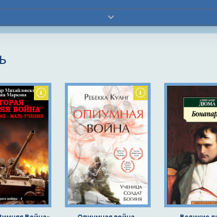
ь
Зимняя Война»
Опиумная война -
Великие л