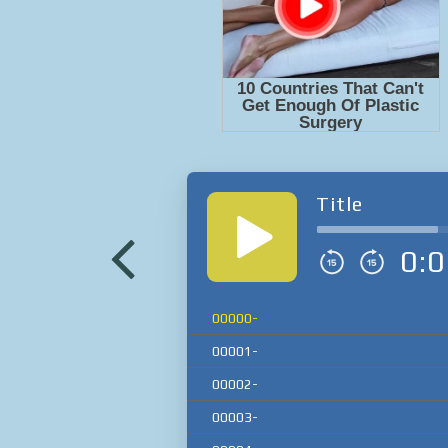
Title
0:0
00000-
00001-
00002-
00003-