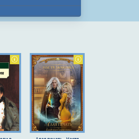
юди в
Алая печать - Настя