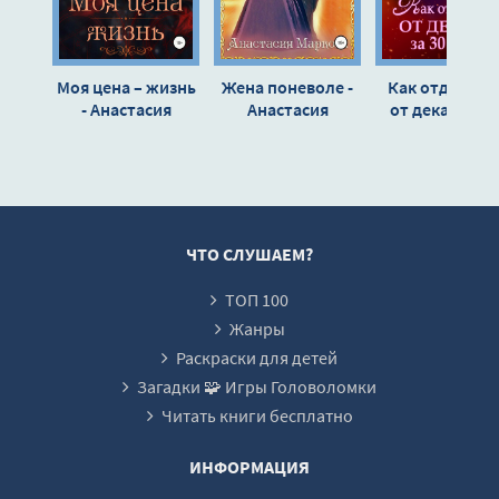
14_Я, ты и дракон
15_Я, ты и дракон
Моя цена – жизнь
Жена поневоле -
Как отделать
16_Эпилог
- Анастасия
Анастасия
от декана за 
Маркова
Маркова
дней - Анастас
Маркова
ЧТО СЛУШАЕМ?
ТОП 100
Жанры
Раскраски для детей
Загадки 🧩 Игры Головоломки
Читать книги бесплатно
ИНФОРМАЦИЯ