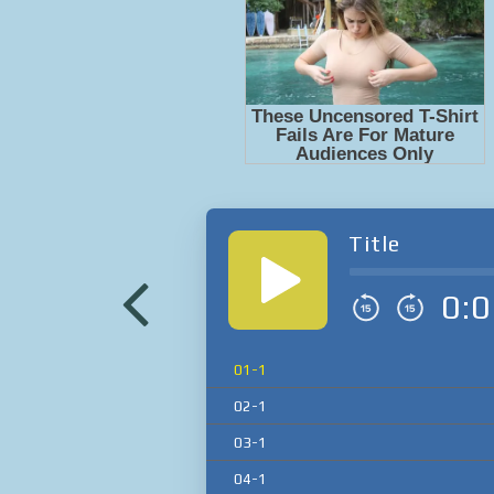
Title
0:0
01-1
02-1
03-1
04-1