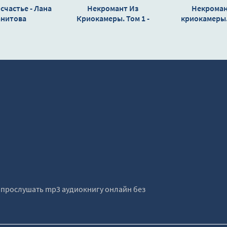
счастье - Лана
Некромант Из
Некроман
анитова
Криокамеры. Том 1 -
криокамеры. 
Владимир Кощеев
Владимир 
е прослушать mp3 аудиокнигу онлайн без