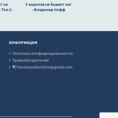
т из
У королев не бывает ног
Том 2 -
- Владимир Нефф
Кощеев
ИНФОРМАЦИЯ
Политика конфиденциальности
Правообладателям
📭 booksaudioonline@gmail.com