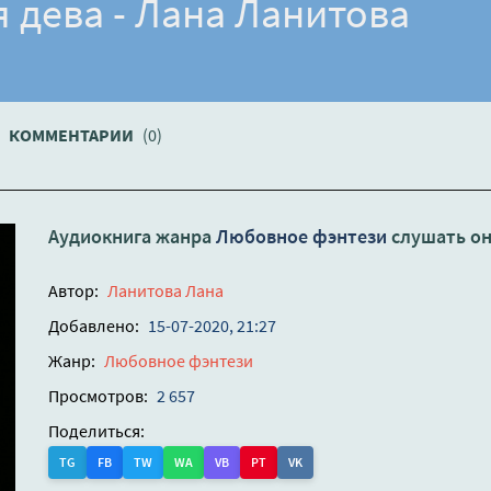
 дева - Лана Ланитова
КОММЕНТАРИИ
(0)
Аудиокнига жанра
Любовное фэнтези
слушать о
Автор:
Ланитова Лана
Добавлено:
15-07-2020, 21:27
Жанр:
Любовное фэнтези
Просмотров:
2 657
Поделиться:
TG
FB
TW
WA
VB
PT
VK