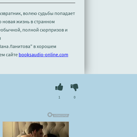
азвратник, волею судьбы попадает
о новая жизнь в странном
необычной, полной сюрпризов и
и
 Лана Ланитова" в хорошем
ем сайте
booksaudio-online.com
1
0