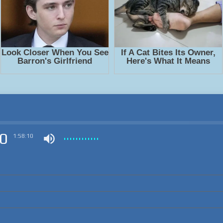
0
1:58:10